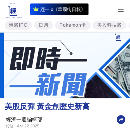
即
經一 x《華爾街日報》
時
財
港股IPO
日圓
Pokemon卡
美股科技股
經
專
題
投
資
樓
市
理
美股反彈 黃金創歷史新高
財
商
經濟一週編輯部
Apr 22 2025
投資
業