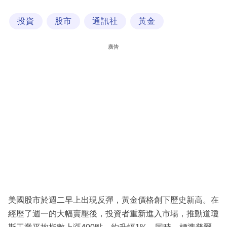
科
投資
股市
通訊社
黃金
技
職
廣告
場
生
活
時
事
專
欄
訂
閱
美國股市於週二早上出現反彈，黃金價格創下歷史新高。在
專
經歷了週一的大幅賣壓後，投資者重新進入市場，推動道瓊
區