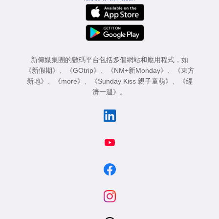
新傳媒集團的數碼平台包括多個網站和應用程式，如
《新假期》
、
《GOtrip》
、
《NM+新Monday》
、
《東方
新地》
、
《more》
、
《Sunday Kiss 親子童萌》
、
《經
濟一週》
。