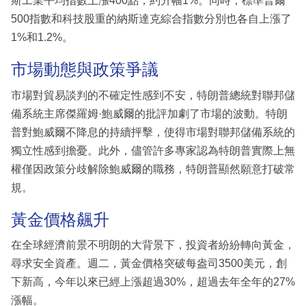
斯工業平均指數上漲400點，約升幅1%。同時，標準普爾
500指數和科技股重的納斯達克綜合指數分別也各自上漲了
1%和1.2%。
市場動態與政策爭議
市場對貿易談判的不確定性感到不安，特朗普總統對聯邦儲
備系統主席傑羅姆·鮑威爾的批評加劇了市場的波動。特朗
普對鮑威爾不降息的持續抨擊，使得市場對聯邦儲備系統的
獨立性感到擔憂。此外，儘管許多專家認為特朗普實際上無
權僅因政策分歧解除鮑威爾的職務，特朗普顯然願意打破常
規。
黃金價格飆升
在全球經濟前景不明朗的大背景下，投資者紛紛轉向黃金，
尋求安全資產。週二，黃金價格突破每盎司3500美元，創
下新高，今年以來已經上漲超過30%，超過去年全年的27%
漲幅。