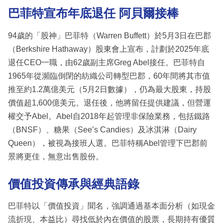
巴菲特宣布年底退任 阿貝爾接棒
94歲的「股神」巴菲特（Warren Buffett）於5月3日在巴郡
（Berkshire Hathaway）股東會上宣布，計劃於2025年底
退任CEO一職，由62歲副主席Greg Abel接任。巴菲特自
1965年從瀕臨倒閉的紡織公司轉型巴郡，60年間將其市值
推至約1.2萬億美元（5月2日數據），仍為最大股東，持股
價值超1,600億美元。退任後，他將留任提供建議，但營運
權交予Abel。Abel自2018年起管理非保險業務，包括鐵路
（BNSF）、糖果（See’s Candies）及冰淇淋（Dairy
Queen），被視為接班人選。巴菲特稱Abel管理下巴郡前
景將更佳，無意出售股份。
價值投資傳承與經典語錄
巴菲特以「價值投資」聞名，強調通過基本面分析（如現金
流折現、本益比）尋找低於內在價值的股票，長期持有優質