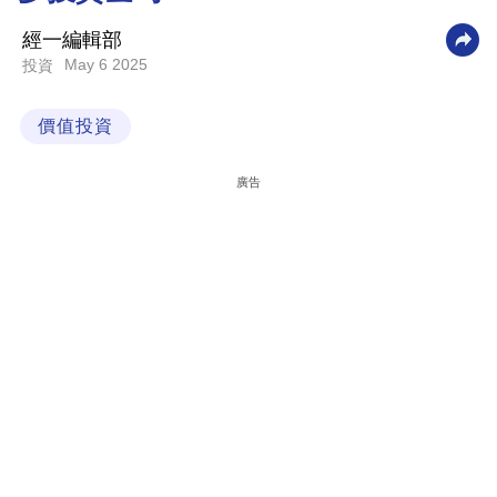
科
經一編輯部
技
May 6 2025
投資
職
價值投資
場
生
廣告
活
時
事
專
欄
訂
閱
專
區