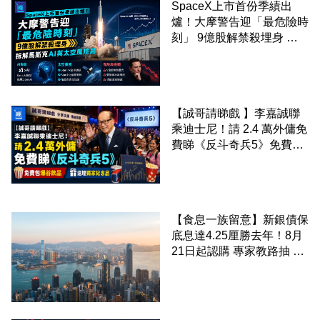
SpaceX上市首份季績出
爐！大摩警告迎「最危險時
刻」 9億股解禁殺埋身 拆
解馬斯克AI與太空風控局
【誠哥請睇戲 】李嘉誠聯
乘迪士尼！請 2.4 萬外傭免
費睇《反斗奇兵5》免費包
爆谷飲品 送埋獨家紀念品
【食息一族留意】新銀債保
底息達4.25厘勝去年！8月
21日起認購 專家教路抽 20
至 30 手 鎖定三年高息