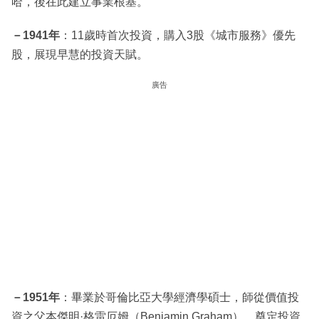
哈，後在此建立事業根基。
－1941年
：11歲時首次投資，購入3股《城市服務》優先
股，展現早慧的投資天賦。
廣告
－1951年
：畢業於哥倫比亞大學經濟學碩士，師從價值投
資之父本傑明·格雷厄姆（Benjamin Graham），奠定投資