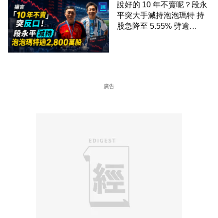
說好的 10 年不賣呢？段永
平突大手減持泡泡瑪特 持
股急降至 5.55% 劈逾
2,800 萬股 4月才入局 上月
剛向網民派定心丸
廣告