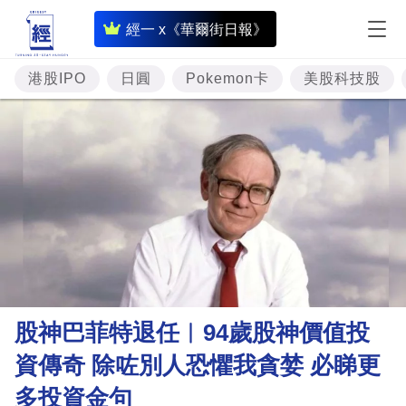
即
經一 x《華爾街日報》
時
財
港股IPO
日圓
Pokemon卡
美股科技股
經
專
題
投
資
樓
市
理
股神巴菲特退任︳94歲股神價值投
財
資傳奇 除咗別人恐懼我貪婪 必睇更
商
多投資金句
業