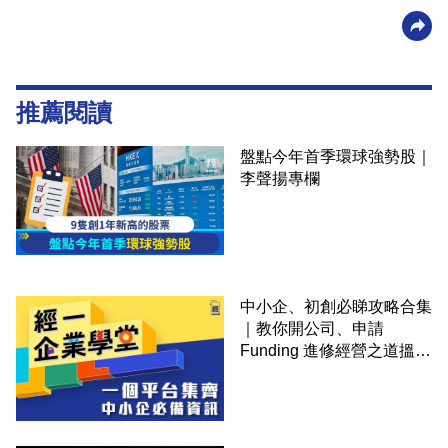
推薦閱讀
盤點今年首季環球強勢股｜
李聲揚專欄
中小企、初創必睇攻略合集
｜教你開公司、申請
Funding 進修經營之道搵大
錢！