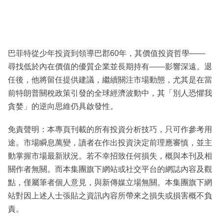
巴菲特從少年投資到領導巴郡60年，其價值投資哲學——
尋找低於內在價值的優質企業並長期持有——影響深遠。退
任後，他將留任提供建議，繼續關注市場動態，尤其是在當
前特朗普關稅政策引發的全球經濟波動中，其「別人恐懼我
貪婪」的逆向思維仍具啟發性。
免責聲明：本專頁刊載的所有投資分析技巧，只可作參考用
途。市場瞬息萬變，讀者在作出投資決定前理應審慎，並主
動掌握市場最新狀況。若不幸招致任何損失，概與本刊及相
關作者無關。而本集團旗下網站或社交平台的網誌內容及觀
點，僅屬筆者個人意見，與新傳媒立場無關。本集團旗下網
站對因上述人士張貼之資訊內容所帶來之損失或損害概不負
責。