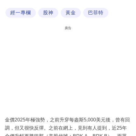
科
經一專欄
股神
黃金
巴菲特
技
職
廣告
場
生
活
時
事
專
欄
訂
閱
金價2025年極強勢，之前升穿每盎斯5,000美元後，曾有回
專
調，但又很快反彈。之前在網上，見到有人提到，近25年
區