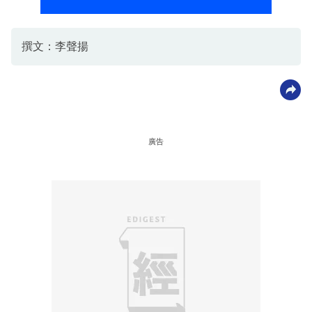
撰文：李聲揚
廣告