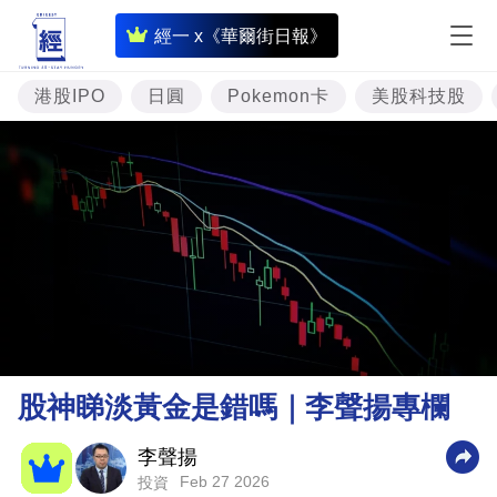
即
經一 x《華爾街日報》
時
財
港股IPO
日圓
Pokemon卡
美股科技股
經
專
題
投
資
樓
市
理
股神睇淡黃金是錯嗎｜李聲揚專欄
財
商
李聲揚
Feb 27 2026
投資
業