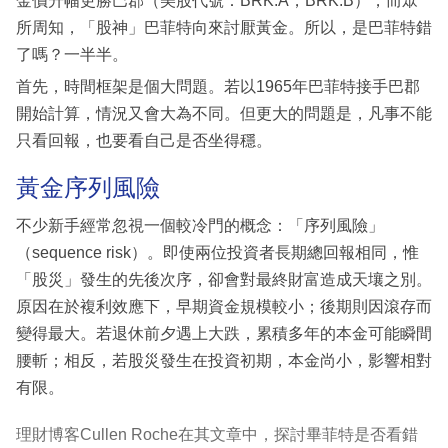
金價升幅更勝巴郡（美股代號：BRK.A，BRK.B），而眾
所周知，「股神」巴菲特向來討厭黃金。所以，是巴菲特錯
了嗎？一半半。
首先，時間框架是個大問題。若以1965年巴菲特接手巴郡
開始計算，情況又會大為不同。但更大的問題是，凡事不能
只看回報，也要看自己是否坐得穩。
黃金序列風險
不少新手經常忽視一個較冷門的概念：「序列風險」
（sequence risk）。即使兩位投資者長期總回報相同，惟
「股災」發生的先後次序，卻會對最終財富造成天壤之別。
原因在於複利效應下，早期資金規模較小；後期則因滾存而
變得最大。若退休前夕遇上大跌，累積多年的本金可能瞬間
腰斬；相反，若股災發生在投資初期，本金尚小，影響相對
有限。
理財博客Cullen Roche在其文章中，探討畢菲特是否看錯