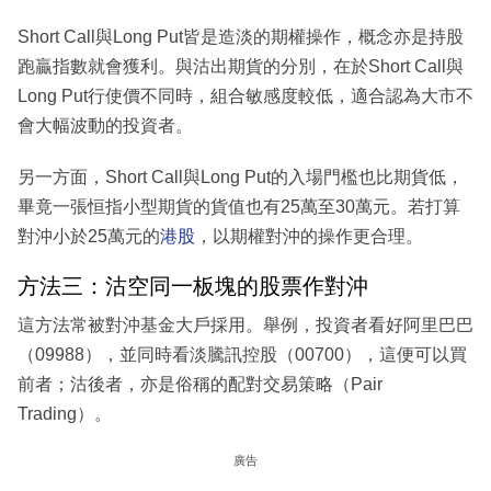
Short Call與Long Put皆是造淡的期權操作，概念亦是持股
跑贏指數就會獲利。與沽出期貨的分別，在於Short Call與
Long Put行使價不同時，組合敏感度較低，適合認為大市不
會大幅波動的投資者。
另一方面，Short Call與Long Put的入場門檻也比期貨低，
畢竟一張恒指小型期貨的貨值也有25萬至30萬元。若打算
對沖小於25萬元的
港股
，以期權對沖的操作更合理。
方法三：沽空同一板塊的股票作對沖
這方法常被對沖基金大戶採用。舉例，投資者看好阿里巴巴
（09988），並同時看淡騰訊控股（00700），這便可以買
前者；沽後者，亦是俗稱的配對交易策略（Pair
Trading）。
廣告