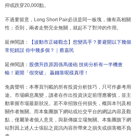
抑或跌穿20,000點。
不過要留意，Long Short Pair必須是同一板塊，擁有高相關
性；否則，兩者走勢完全無關，就起不了對沖的作用。
延伸閱讀：
【波動市正確觀念】想變高手？要避開以下幾個
常犯錯誤 你中幾多個？｜蔡嘉民
延伸閱讀：
股價升跌原因係馬後砲 技術分析有一半機會
輸！避開「假突破」 贏錢靠呢樣真理！
免責聲明：本專頁刊載的所有投資分析技巧，只可作參考用
途。市場瞬息萬變，讀者在作出投資決定前理應審慎，並主
動掌握市場最新狀況。若不幸招致任何損失，概與本刊及相
關作者無關。而本集團旗下網站或社交平台的網誌內容及觀
點，僅屬筆者個人意見，與新傳媒立場無關。本集團旗下網
站對因上述人士張貼之資訊內容所帶來之損失或損害概不負