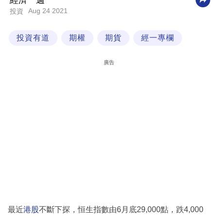
經濟一週
Aug 24 2021
投資
科
技
投資有道
期權
期貨
經一專欄
職
場
廣告
生
活
時
事
專
欄
訂
閱
專
最近
港股
不斷下探，恒生指數由6月底29,000點，跌4,000
區