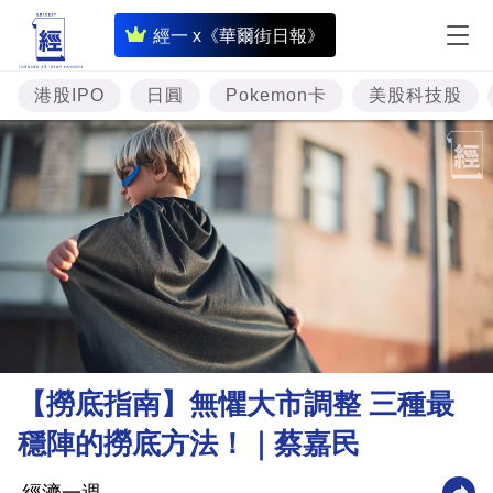
即
經一 x《華爾街日報》
時
財
港股IPO
日圓
Pokemon卡
美股科技股
經
專
題
投
資
樓
市
理
【撈底指南】無懼大市調整 三種最
財
穩陣的撈底方法！｜蔡嘉民
商
業