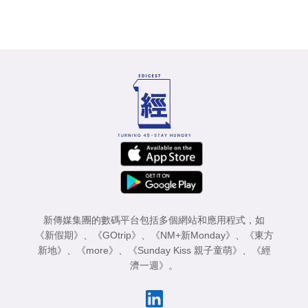
新傳媒集團的數碼平台包括多個網站和應用程式，如
《新假期》
、
《GOtrip》
、
《NM+新Monday》
、
《東方
新地》
、
《more》
、
《Sunday Kiss 親子童萌》
、
《經
濟一週》
。