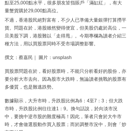
點至25,000點水平，很多朋友皆指賬戶「滿缸紅」，有大
量蟹貨購於29,000點高位。
不過，香港股民絕對富有，不少人已準備大量銀彈打算撈平
貨。問題在於，港股雖然變得便宜，但美股仍處於高位，一
旦美股下調，港股難以「走得甩」。今期專欄為讀者介紹三
種方法，用以買股票同時不受市場調整影響。
撰文：蔡嘉民｜ 圖片：unsplash
買股票問題在於，看好股票時，不能只分析看好的股份，亦
要分析大市去向。因為股市大跌時，無論讀者挑戰的股票有
多優質，也是難逃跌勢。
數據顯示，大升市時，升跌股比例為6：4至7：3；但大跌
市時，升跌股比例往往達1：9。換句話說，於向淡市況
中，要挑中逆市股的難度極高！因此，筆者只會於大牛市
時，才會做選股動作買入股票；而於調整市況中，則會「炒