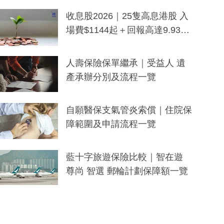
一度被誤當詐騙手段
收息股2026｜25隻高息港股 入
場費$1144起＋回報高達9.93
厘！持續更新
人壽保險保單繼承｜受益人 遺
產承辦分別及流程一覽
自願醫保支氣管炎索償｜住院保
障範圍及申請流程一覽
藍十字旅遊保險比較｜智在遊
尊尚 智選 郵輪計劃保障額一覽