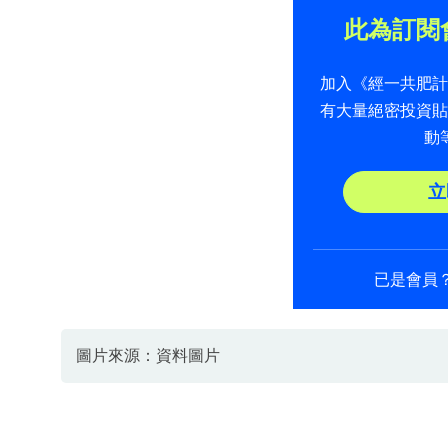
此為訂閱
加入《經一共肥
有大量絕密投資
動
立
已是會員
圖片來源：資料圖片