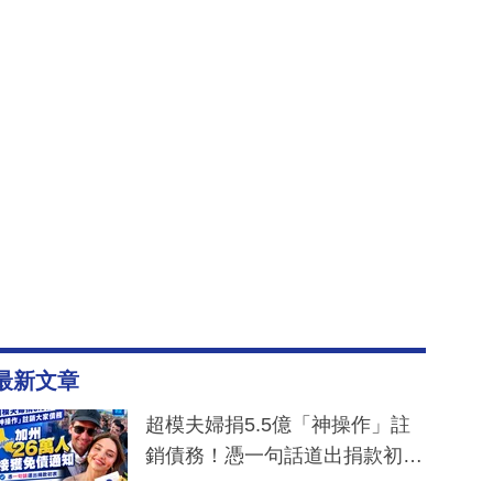
最新文章
超模夫婦捐5.5億「神操作」註
銷債務！憑一句話道出捐款初
衷：加州26萬人接獲免債通知、