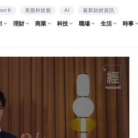
mon卡
美股科技股
AI
最新財經資訊
市
理財
商業
科技
職場
生活
時事