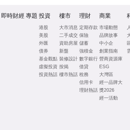
即時財經
專題
投資
樓市
理財
商業
港股
大市消息
定期存款
市場動態
美股
二手成交
保險
品牌故事
外匯
資助房屋
儲蓄
中小企
債券
新盤
強積金
創業指南
基金觀點
裝修設計
數字銀行
營商資源庫
虛擬投資
按揭
借貸
ESG
投資熱話
樓市熱話
稅務
大灣區
信用卡
經一品牌大
理財熱話
獎2026
經一活動