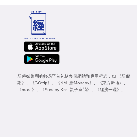
新傳媒集團的數碼平台包括多個網站和應用程式，如
《新假
期》
、
《GOtrip》
、
《NM+新Monday》
、
《東方新地》
、
《more》
、
《Sunday Kiss 親子童萌》
、
《經濟一週》
。