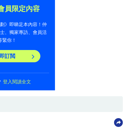
會員限定內容
計劃》即睇足本內容！仲
貼士、獨家專訪、會員活
等緊你！
即訂閲
？
登入閱讀全文