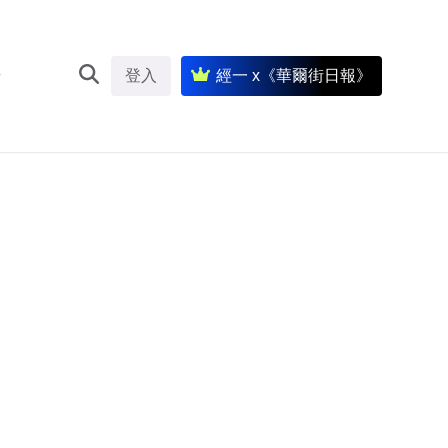
登入
經一 x《華爾街日報》