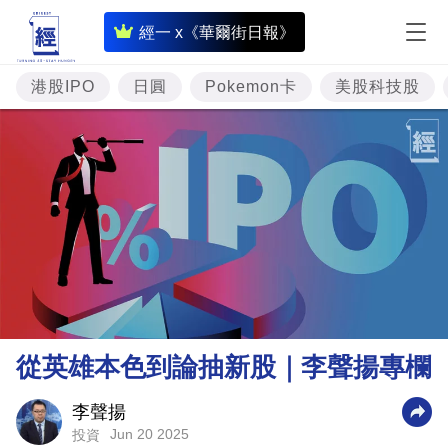
即
經一 x《華爾街日報》
時
財
港股IPO
日圓
Pokemon卡
美股科技股
經
專
題
投
資
樓
市
理
從英雄本色到論抽新股｜李聲揚專欄
財
商
李聲揚
Jun 20 2025
投資
業