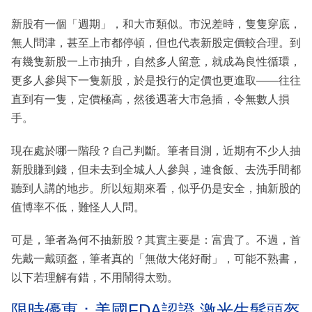
新股有一個「週期」，和大市類似。市況差時，隻隻穿底，
無人問津，甚至上市都停頓，但也代表新股定價較合理。到
有幾隻新股一上市抽升，自然多人留意，就成為良性循環，
更多人參與下一隻新股，於是投行的定價也更進取——往往
直到有一隻，定價極高，然後遇著大市急插，令無數人損
手。
現在處於哪一階段？自己判斷。筆者目測，近期有不少人抽
新股賺到錢，但未去到全城人人參與，連食飯、去洗手間都
聽到人講的地步。所以短期來看，似乎仍是安全，抽新股的
值博率不低，難怪人人問。
可是，筆者為何不抽新股？其實主要是：富貴了。不過，首
先戴一戴頭盔，筆者真的「無做大佬好耐」，可能不熟書，
以下若理解有錯，不用鬧得太勁。
限時優惠：美國FDA認證 激光生髮頭盔