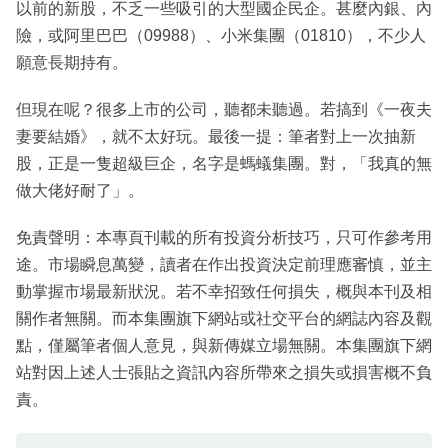
以前的新股，不乏一些吸引的大型國企民企。甚麼內銀、內
險，或阿里巴巴（09988）、小米集團（01810），不少人
願意長期持有。
但現在呢？很多上市的公司，聽都未聽過。若搞到《一夜夫
妻要結婚》，就不太好玩。最後一提：筆者對上一次抽新
股，正是一隻超級巨企，名字是螞蟻集團。對，「我真的無
做大佬好耐了」。
免責聲明：本專頁刊載的所有投資分析技巧，只可作參考用
途。市場瞬息萬變，讀者在作出投資決定前理應審慎，並主
動掌握市場最新狀況。若不幸招致任何損失，概與本刊及相
關作者無關。而本集團旗下網站或社交平台的網誌內容及觀
點，僅屬筆者個人意見，與新傳媒立場無關。本集團旗下網
站對因上述人士張貼之資訊內容所帶來之損失或損害概不負
責。