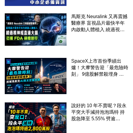
馬斯克 Neuralink 又再震撼
醫療界 盲視晶片最快半年
內啟動人體植入 繞過視神
經直連大腦 已獲 FDA 綠燈
放行
SpaceX上市首份季績出
爐！大摩警告迎「最危險時
刻」 9億股解禁殺埋身 拆
解馬斯克AI與太空風控局
說好的 10 年不賣呢？段永
平突大手減持泡泡瑪特 持
股急降至 5.55% 劈逾
2,800 萬股 4月才入局 上月
剛向網民派定心丸