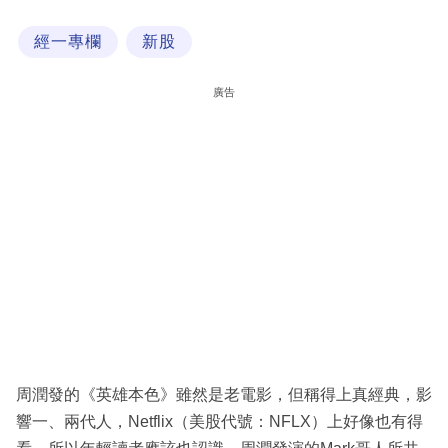
科
經一專欄
新股
技
職
廣告
場
生
活
時
事
專
欄
訂
閱
周潤發的《英雄本色》雖然是老電影，但稱得上真經典，影
專
響一、兩代人，Netflix（美股代號：NFLX）上好像也有得
區