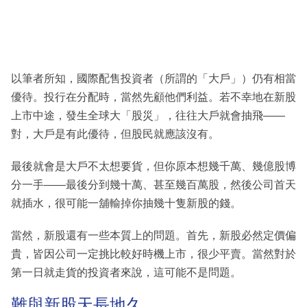
以筆者所知，國際配售投資者（所謂的「大戶」）仍有相當
優待。投行在分配時，當然先顧他們利益。若不幸地在新股
上市中途，發生全球大「股災」，往往大戶就會抽飛——
對，大戶是有此優待，但股民就應該沒有。
最後就會是大戶不太想要貨，但你原本想幾千萬、幾億股博
分一手——最後分到幾十萬、甚至幾百萬股，然後公司首天
就插水，很可能一舖輸掉你抽幾十隻新股的錢。
當然，新股還有一些本質上的問題。首先，新股必然定價偏
貴，皆因公司一定挑比較好時機上市，很少平賣。當然對於
第一日就走貨的投資者來說，這可能不是問題。
難與新股天長地久