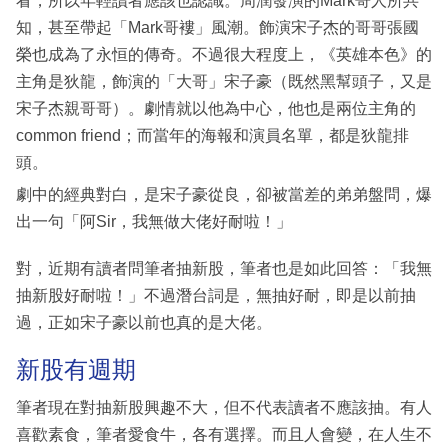
看，所以年輕讀者應該也認識。周潤發演的Mark哥人所共
知，甚至帶起「Mark哥褸」風潮。飾演宋子杰的哥哥張國
榮也成為了永恒的傳奇。不過很大程度上，《英雄本色》的
主角是狄龍，飾演的「大哥」宋子豪（既然黑幫頭子，又是
宋子杰親哥哥）。劇情就以他為中心，他也是兩位主角的
common friend；而當年的海報和演員名單，都是狄龍排
頭。
劇中的經典對白，是宋子豪從良，卻被當差的弟弟盤問，爆
出一句「阿Sir，我無做大佬好耐啦！」
對，近期有讀者問筆者抽新股，筆者也是如此回答：「我無
抽新股好耐啦！」不過潛台詞是，無抽好耐，即是以前抽
過，正如宋子豪以前也真的是大佬。
新股有週期
筆者現在對抽新股興趣不大，但不代表讀者不應該抽。有人
喜歡素食，筆者愛食牛，各有選擇。而且人會變，在人生不