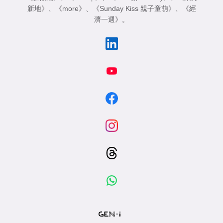
新地》
、
《more》
、
《Sunday Kiss 親子童萌》
、
《經
濟一週》
。