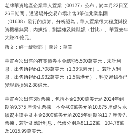
老牌華資地產企業華人置業（00127）公布，於本月22日至
26日期間，透過場外交易市場出售3筆佳兆業集團
（01638）發行的債券。分析認為，華人置業很大程度與投
資機構無異；內媒指，劉鑾雄及陳凱韻（甘比）、華置去年
大賺20億元。
撰文：經一編輯部｜ 圖片：華置
華置今次出售的有關債券本金總額5,500萬美元，未計利
息，出售所得約1,708萬美元（1.33億港元）。若計入利
息，出售所得約1,932萬美元（1.5億港元），料交易錄得已
變現虧損逾2.88億元。
華置今次出售3款票據，包括本金2300萬美元的2024年到
期的9.375 厘優先票據、本金400萬美元的10.875 厘優先永
續資本證券及本金2800萬美元的2025年到期的11.7 厘優先
票據，若計及應計利息，代價分別為811.22萬、104.78萬
及1015.99萬美元。