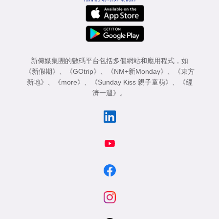
新傳媒集團的數碼平台包括多個網站和應用程式，如
《新假期》
、
《GOtrip》
、
《NM+新Monday》
、
《東方
新地》
、
《more》
、
《Sunday Kiss 親子童萌》
、
《經
濟一週》
。