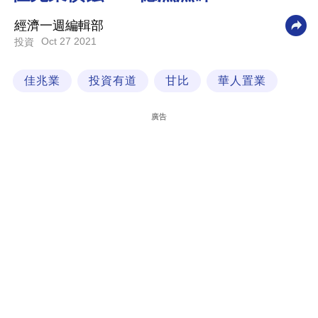
科
經濟一週編輯部
技
Oct 27 2021
投資
職
佳兆業
投資有道
甘比
華人置業
場
生
廣告
活
時
事
專
欄
訂
閱
專
區