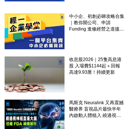
中小企、初創必睇攻略合集
｜教你開公司、申請
Funding 進修經營之道搵大
錢！
收息股2026｜25隻高息港
股 入場費$1144起＋回報
高達9.93厘！持續更新
馬斯克 Neuralink 又再震撼
醫療界 盲視晶片最快半年
內啟動人體植入 繞過視神
經直連大腦 已獲 FDA 綠燈
放行