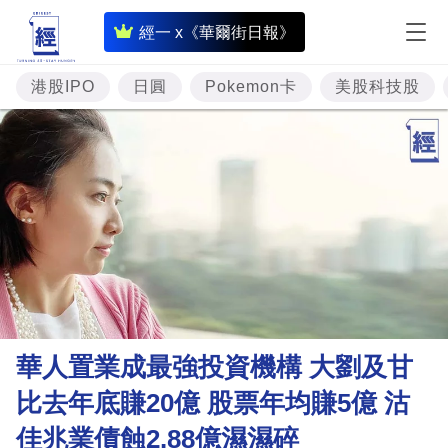
即
經一 x《華爾街日報》
時
財
港股IPO
日圓
Pokemon卡
美股科技股
經
專
題
投
資
樓
市
理
華人置業成最強投資機構 大劉及甘
財
比去年底賺20億 股票年均賺5億 沽
商
佳兆業債蝕2.88億濕濕碎
業