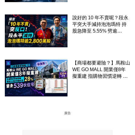
說好的 10 年不賣呢？段永
平突大手減持泡泡瑪特 持
股急降至 5.55% 劈逾
2,800 萬股 4月才入局 上月
剛向網民派定心丸
【商場都要避險？】馬鞍山
WE GO MALL 開業僅8年
擬重建 指購物習慣逆轉 餐
飲出租率暴跌至 28% 變身
539伙住宅
廣告