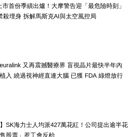
eX上市首份季績出爐！大摩警告迎「最危險時刻」
禁殺埋身 拆解馬斯克AI與太空風控局
alink 又再震撼醫療界 盲視晶片最快半年內
植入 繞過視神經直連大腦 已獲 FDA 綠燈放行
】SK海力士人均派427萬花紅！公司提出逾半花
售股票」惹工會反枱