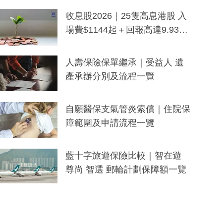
一度被誤當詐騙手段
收息股2026｜25隻高息港股 入
場費$1144起＋回報高達9.93
厘！持續更新
人壽保險保單繼承｜受益人 遺
產承辦分別及流程一覽
自願醫保支氣管炎索償｜住院保
障範圍及申請流程一覽
藍十字旅遊保險比較｜智在遊
尊尚 智選 郵輪計劃保障額一覽