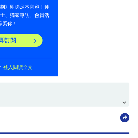
計劃》即睇足本內容！仲
貼士、獨家專訪、會員活
等緊你！
即訂閲
？
登入閱讀全文