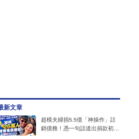
最新文章
超模夫婦捐5.5億「神操作」註
銷債務！憑一句話道出捐款初
衷：加州26萬人接獲免債通知、