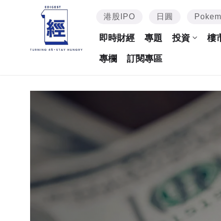
港股IPO
日圓
Poke
即時財經
專題
投資
樓
專欄
訂閱專區