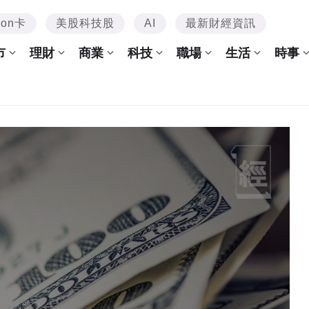
mon卡
美股科技股
AI
最新財經資訊
市
理財
商業
科技
職場
生活
時事