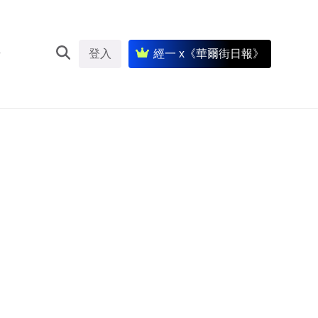
登入
經一 x《華爾街日報》