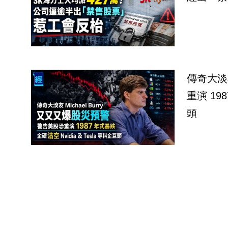
傳奇大淡友M
重演 198
頭