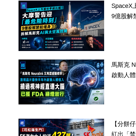
Spac
9億股解
馬斯克 Neur
啟動人體
【分餅仔
紅出「禁