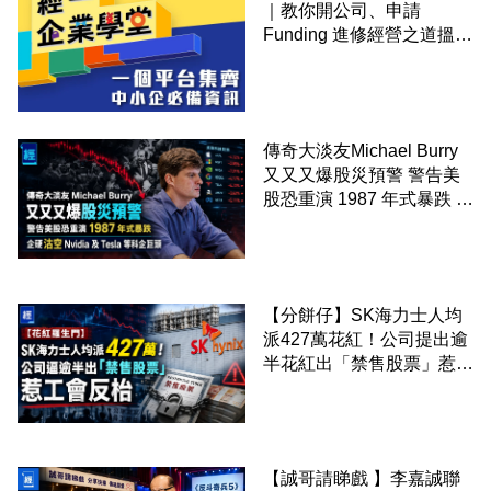
｜教你開公司、申請
Funding 進修經營之道搵大
錢！
傳奇大淡友Michael Burry
又又又爆股災預警 警告美
股恐重演 1987 年式暴跌 企
硬沽空 Nvidia 及 Tesla 等
科企巨頭
【分餅仔】SK海力士人均
派427萬花紅！公司提出逾
半花紅出「禁售股票」惹工
會反枱
【誠哥請睇戲 】李嘉誠聯