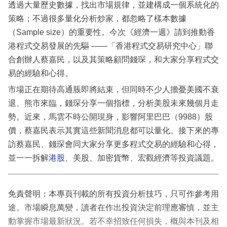
透過大量歷史數據，找出市場規律，並建構成一個系統化的
策略；不過很多量化分析炒家，都忽略了樣本數據
（Sample size）的重要性。今次《經濟一週》請到推動香
港程式交易發展的先驅 ——「香港程式交易研究中心」聯
合創辦人蔡嘉民，以及其策略顧問錢琛，和大家分享程式交
易的經驗和心得。
市場正在期待高通脹即將結束，但同時不少人擔憂美國不衰
退、熊市來臨，錢琛分享一個指標，分析美股未來幾個月走
勢。近來，馬雲不時公開現身，影響阿里巴巴（9988）股
價，蔡嘉民表示其實這些新聞消息都可以量化。接下來的專
訪蔡嘉民、錢琛會同大家分享更多程式交易的經驗和心得，
並一一拆解
港股
、美股、加密貨幣、宏觀經濟等投資議題。
免責聲明：本專頁刊載的所有投資分析技巧，只可作參考用
途。市場瞬息萬變，讀者在作出投資決定前理應審慎，並主
動掌握市場最新狀況。若不幸招致任何損失，概與本刊及相