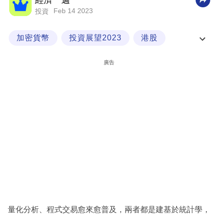
經濟一週
Feb 14 2023
投資
科
技
加密貨幣
投資展望2023
港股
職
程式交易
場
廣告
生
活
時
事
專
欄
訂
閱
專
量化分析、程式交易愈來愈普及，兩者都是建基於統計學，
區