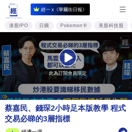
即
經一 x《華爾街日報》
時
財
港股IPO
日圓
Pokemon卡
美股科技股
經
專
題
投
資
此為訂閲會員限定
樓
市
理
蔡嘉民、錢琛2小時足本版教學 程式
財
交易必睇的3層指標
商
業