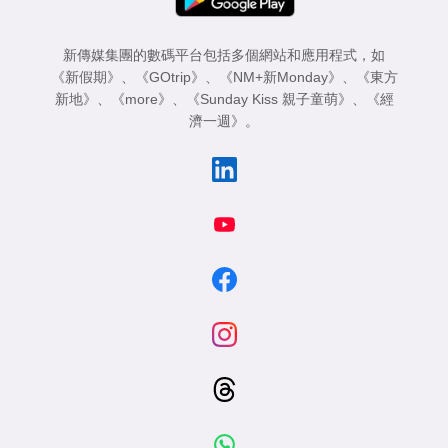
新傳媒集團的數碼平台包括多個網站和應用程式，如
《新假期》
、
《GOtrip》
、
《NM+新Monday》
、
《東方
新地》
、
《more》
、
《Sunday Kiss 親子童萌》
、
《經
濟一週》
。