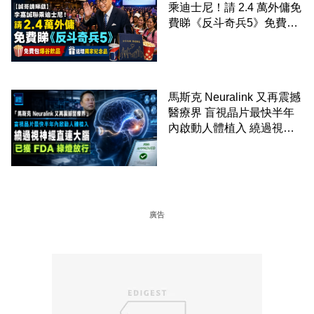
乘迪士尼！請 2.4 萬外傭免
費睇《反斗奇兵5》免費包
爆谷飲品 送埋獨家紀念品
馬斯克 Neuralink 又再震撼
醫療界 盲視晶片最快半年
內啟動人體植入 繞過視神
經直連大腦 已獲 FDA 綠燈
放行
廣告