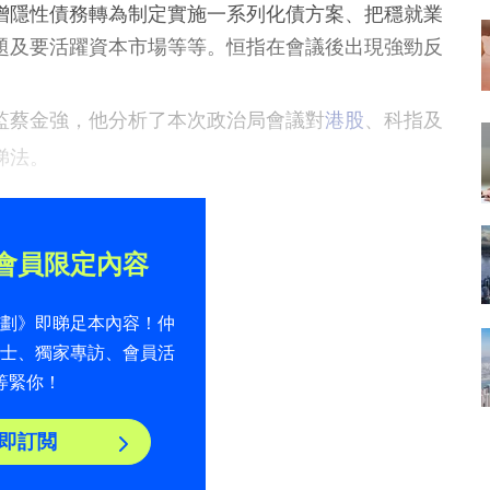
增隱性債務轉為制定實施一系列化債方案、把穩就業
題及要活躍資本市場等等。恒指在會議後出現強勁反
監蔡金強，他分析了本次政治局會議對
港股
、科指及
睇法。
會員限定內容
計劃》即睇足本內容！仲
貼士、獨家專訪、會員活
等緊你！
即訂閲