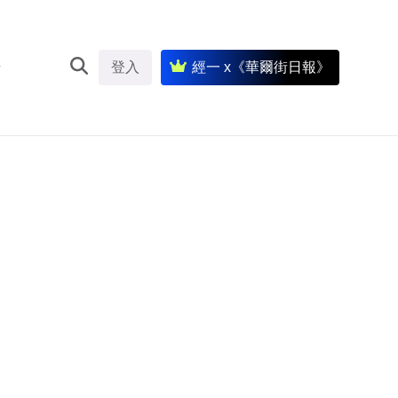
登入
經一 x《華爾街日報》