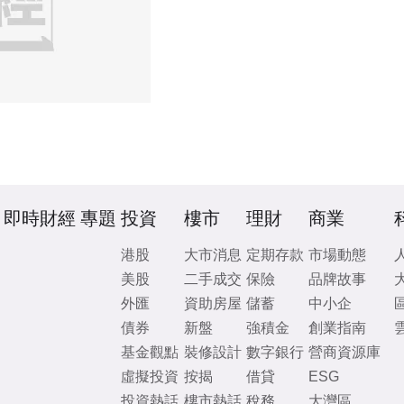
即時財經
專題
投資
樓市
理財
商業
港股
大市消息
定期存款
市場動態
美股
二手成交
保險
品牌故事
外匯
資助房屋
儲蓄
中小企
債券
新盤
強積金
創業指南
基金觀點
裝修設計
數字銀行
營商資源庫
虛擬投資
按揭
借貸
ESG
投資熱話
樓市熱話
稅務
大灣區