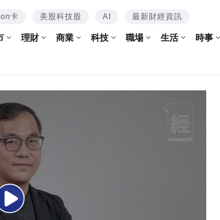
mon卡
美股科技股
AI
最新財經資訊
市
理財
商業
科技
職場
生活
時事