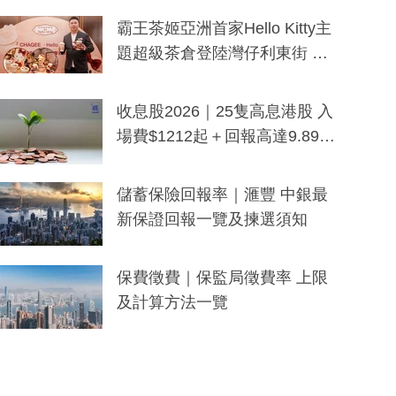
分鐘生成「貼地」宣傳短片
霸王茶姬亞洲首家Hello Kitty主
題超級茶倉登陸灣仔利東街 推
出首創「伯爵紅茶色」Hello Kitt
y及香港限定特調系列
收息股2026｜25隻高息港股 入
場費$1212起＋回報高達9.89
厘！持續更新
儲蓄保險回報率｜滙豐 中銀最
新保證回報一覽及揀選須知
保費徵費｜保監局徵費率 上限
及計算方法一覽