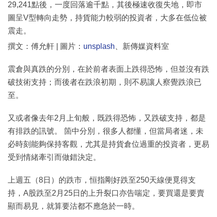
29,241點後，一度回落逾千點，其後極速收復失地，即市
圖呈V型轉向走勢，持貨能力較弱的投資者，大多在低位被
震走。
撰文：傅允軒 | 圖片：
unsplash
、新傳媒資料室
震倉與真跌的分別，在於前者表面上跌得恐怖，但並沒有跌
破技術支持；而後者在跌浪初期，則不易讓人察覺跌浪已
至。
又或者像去年2月上旬般，既跌得恐怖，又跌破支持，都是
有排跌的訊號。 箇中分別，很多人都懂，但當局者迷，未
必時刻能夠保持客觀，尤其是持貨倉位過重的投資者，更易
受到情緒牽引而做錯決定。
上週五（8日）的跌市，恒指剛好跌至250天線便覓得支
持，A股跌至2月25日的上升裂口亦告喘定，要買還是要賣
顯而易見，就算要沽都不應急於一時。