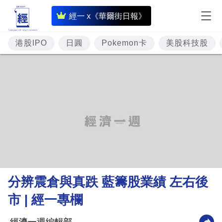
即
經一 x《華爾街日報》
時
財
港股IPO
日圓
Pokemon卡
美股科技股
經
專
題
投
資
樓
市
理
分辨震倉與真跌 藍籌股業績 左右後
財
市 | 經一專欄
商
業