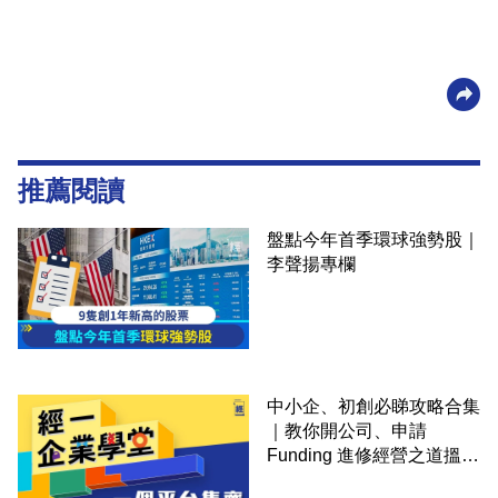
推薦閱讀
盤點今年首季環球強勢股｜
李聲揚專欄
中小企、初創必睇攻略合集
｜教你開公司、申請
Funding 進修經營之道搵大
錢！