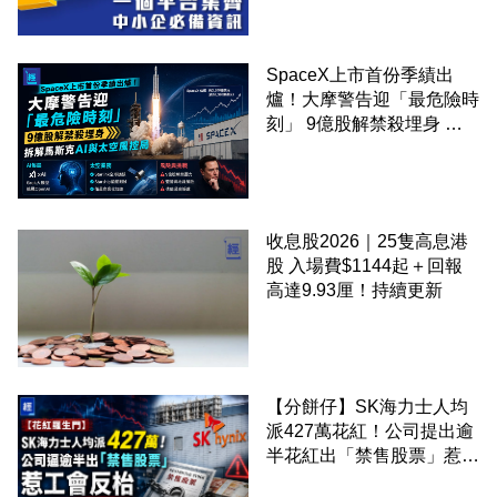
SpaceX上市首份季績出
爐！大摩警告迎「最危險時
刻」 9億股解禁殺埋身 拆
解馬斯克AI與太空風控局
收息股2026｜25隻高息港
股 入場費$1144起＋回報
高達9.93厘！持續更新
【分餅仔】SK海力士人均
派427萬花紅！公司提出逾
半花紅出「禁售股票」惹工
會反枱