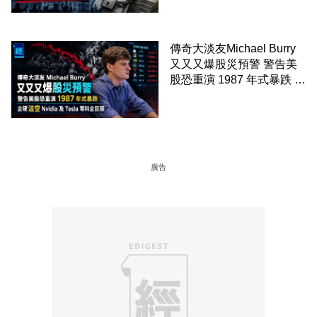
傳奇大淡友Michael Burry
又又又爆股災預警 警告美
股恐重演 1987 年式暴跌 企
硬沽空 Nvidia 及 Tesla 等
科企巨頭
廣告