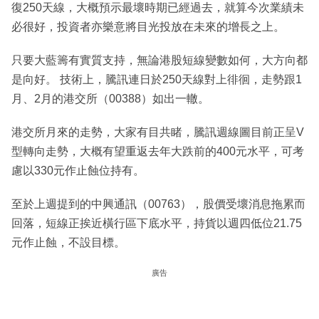
復250天線，大概預示最壞時期已經過去，就算今次業績未
必很好，投資者亦樂意將目光投放在未來的增長之上。
只要大藍籌有實質支持，無論港股短線變數如何，大方向都
是向好。 技術上，騰訊連日於250天線對上徘徊，走勢跟1
月、2月的港交所（00388）如出一轍。
港交所月來的走勢，大家有目共睹，騰訊週線圖目前正呈V
型轉向走勢，大概有望重返去年大跌前的400元水平，可考
慮以330元作止蝕位持有。
至於上週提到的中興通訊（00763），股價受壞消息拖累而
回落，短線正挨近橫行區下底水平，持貨以週四低位21.75
元作止蝕，不設目標。
廣告