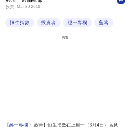
經濟一週編輯部
Mar 20 2019
投資
科
技
恒生指數
投資者
經一專欄
藍籌
職
場
廣告
生
活
時
事
專
欄
訂
閱
專
【
經一專欄
・ 藍籌】恒生指數在上週一（3月4日）高見
區