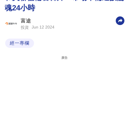
魂24小時
科
技
富途
職
Jun 12 2024
投資
場
經一專欄
生
活
廣告
時
事
專
欄
訂
閱
專
區