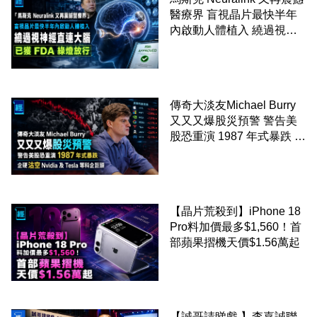
醫療界 盲視晶片最快半年
內啟動人體植入 繞過視神
經直連大腦 已獲 FDA 綠燈
放行
傳奇大淡友Michael Burry
又又又爆股災預警 警告美
股恐重演 1987 年式暴跌 企
硬沽空 Nvidia 及 Tesla 等
科企巨頭
【晶片荒殺到】iPhone 18
Pro料加價最多$1,560！首
部蘋果摺機天價$1.56萬起
【誠哥請睇戲 】李嘉誠聯