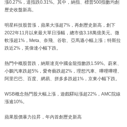
漲0.27%，道指跌0.31%。其中，納指、標普500指數均創
歷史收盤新高。
明星科技股普漲，蘋果大漲超7%，再創歷史新高，創下
2022年11月以來最大單日漲幅，總市值3.18萬億美元。微
軟漲超1%，Meta、奈飛、谷歌、亞馬遜小幅上漲；特斯拉
跌近2%，英偉達小幅下跌。
熱門中概股普跌，納斯達克中國金龍指數跌1.59%。蔚來、
小鵬汽車跌超5%，愛奇藝跌超2%，理想汽車、嗶哩嗶哩、
阿里巴巴、百度、網易、拼多多跌超1%，京東小幅下跌。
WSB概念熱門股大幅上漲，遊戲驛站漲超22%，AMC院線
漲逾10%。
蘋果股價暴力拉昇，年內首創歷史新高