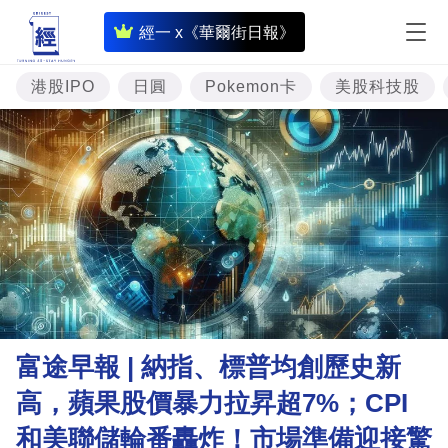
即
經一 x《華爾街日報》
時
財
港股IPO
日圓
Pokemon卡
美股科技股
經
專
題
投
資
樓
市
理
富途早報 | 納指、標普均創歷史新
財
高，蘋果股價暴力拉昇超7%；CPI
商
和美聯儲輪番轟炸！市場準備迎接驚
業