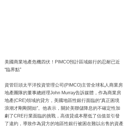
美國商業地產危機四伏！PIMCO預計區域銀行的忍耐已近
“臨界點”
資管巨頭太平洋投資管理公司(PIMCO)主管全球私人商業房
地產團隊的董事總經理John Murray告訴媒體，作為商業房
地產(CRE)領域的貸方，美國地區性銀行面臨的“真正困境
浪潮才剛剛開始”。他表示，關於美聯儲降息的不確定性加
劇了CRE行業面臨的挑戰，高借貸成本壓低了估值並引發
了違約，導致作為貸方的地區性銀行被困在難以出售的資產