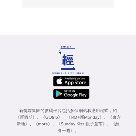
新傳媒集團的數碼平台包括多個網站和應用程式，如
《新假期》
、
《GOtrip》
、
《NM+新Monday》
、
《東方
新地》
、
《more》
、
《Sunday Kiss 親子童萌》
、
《經
濟一週》
。