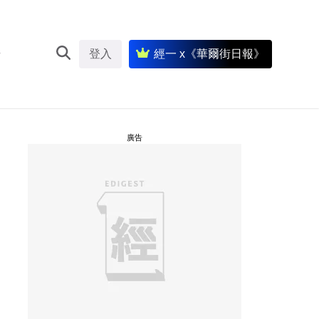
登入
經一 x《華爾街日報》
廣告