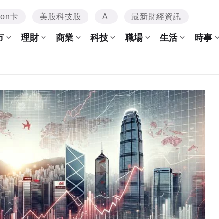
mon卡
美股科技股
AI
最新財經資訊
市
理財
商業
科技
職場
生活
時事