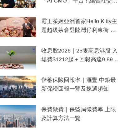
「AI CMO」平台！結合社交聆
聽與廣東話大模型 助中小企數
分鐘生成「貼地」宣傳短片
霸王茶姬亞洲首家Hello Kitty主
題超級茶倉登陸灣仔利東街 推
出首創「伯爵紅茶色」Hello Kitt
y及香港限定特調系列
收息股2026｜25隻高息港股 入
場費$1212起＋回報高達9.89
厘！持續更新
儲蓄保險回報率｜滙豐 中銀最
新保證回報一覽及揀選須知
保費徵費｜保監局徵費率 上限
及計算方法一覽