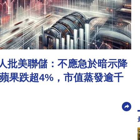
哨人批美聯儲：不應急於暗示降
蘋果跌超4%，市值蒸發逾千