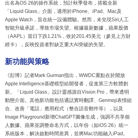
出名為OS 26的操作系統，預計秋季發布，搭載全新
「Liquid Glass」介面，適用於iPhone、iPad、Mac及
Apple Watch，旨在統一設備體驗。然而，未兌現Siri人工
智能升級承諾，導致市場失望。根據最新數據，蘋果股價
（AAPL）當日下跌1.21%，收於201.45美元（參見上方財
經卡），反映投資者對缺乏重大AI突破的失望。
新功能與策略
《彭博》記者Mark Gurman指出，WWDC重點在於開放
Apple Intelligence基礎模型給開發者，促進第三方軟體創
新。「Liquid Glass」設計靈感源自Vision Pro，帶來透明
動態介面。其他新功能包括通話實時翻譯、Genmoji表情組
合、改善「電話」應用程式（整合語音郵件等），以及
Image Playground新增ChatGPT圖像生成，強調不共享個
人數據。蘋果並調整命名方式，以年份（如iOS 26）統一
系統版本，解決啟動時間差異，並將Mac功能融入iPad。