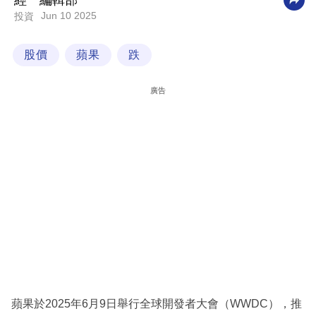
經一編輯部
Jun 10 2025
投資
科
技
股價
蘋果
跌
職
場
廣告
生
活
時
事
專
欄
訂
閱
專
蘋果於2025年6月9日舉行全球開發者大會（WWDC），推
區