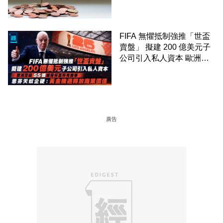
FIFA 無懼抵制強推「世盃
賣盤」 擬建 200 億美元子
公司引入私人資本 歐洲足
協 55 國威脅杯葛所有賽事
恩芬天奴企硬：黃金機遇釋
放商業價值
廣告