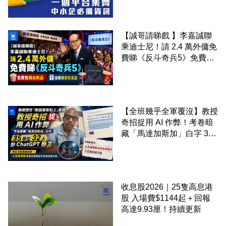
【誠哥請睇戲 】李嘉誠聯
乘迪士尼！請 2.4 萬外傭免
費睇《反斗奇兵5》免費包
爆谷飲品 送埋獨家紀念品
【全班幾乎全軍覆沒】教授
奇招捉用 AI 作弊！考卷暗
藏「馬達加斯加」白字 35
學生 32 人抄 ChatGPT 斷
正
收息股2026｜25隻高息港
股 入場費$1144起＋回報
高達9.93厘！持續更新