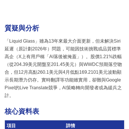
質疑與分析
「Liquid Glass」雖為13年來最大介面更新，但未解決Siri
延遲（原計劃2026年）問題，可能因技術挑戰或品質標準
高企（X上有用戶稱「AI落後被掩蓋」）。股價1.21%跌幅
（從204.39美元開盤至201.45美元）與WWDC預期落空吻
合，但12月高點260.1美元與4月低點169.2101美元波動顯
示長期潛力仍存。實時翻譯等功能雖實用，卻難與Google
Pixel的Live Translate競爭，AI策略轉向開發者或為緩兵之
計。
核心資料表
項目
詳情