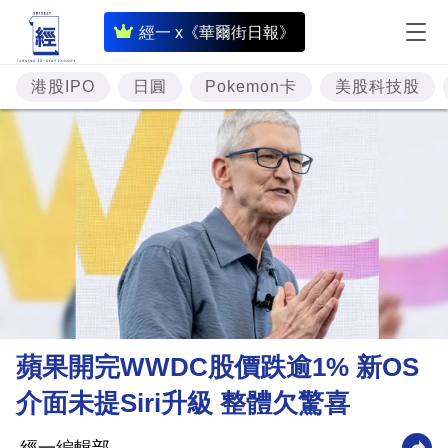
即
經一 x《華爾街日報》
時
財
港股IPO
日圓
Pokemon卡
美股科技股
經
專
題
投
資
樓
市
理
蘋果開完WWDC股價跌逾1% 新OS
財
介面未提Siri升級 整體欠驚喜
商
業