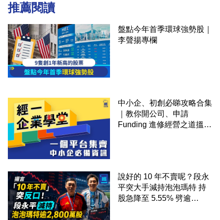
推薦閱讀
盤點今年首季環球強勢股｜
李聲揚專欄
中小企、初創必睇攻略合集
｜教你開公司、申請
Funding 進修經營之道搵大
錢！
說好的 10 年不賣呢？段永
平突大手減持泡泡瑪特 持
股急降至 5.55% 劈逾
2,800 萬股 4月才入局 上月
剛向網民派定心丸