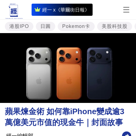
即
經一 x《華爾街日報》
時
財
港股IPO
日圓
Pokemon卡
美股科技股
經
專
題
投
資
樓
市
理
蘋果煉金術 如何靠iPhone變成逾3
財
萬億美元市值的現金牛｜封面故事
商
業