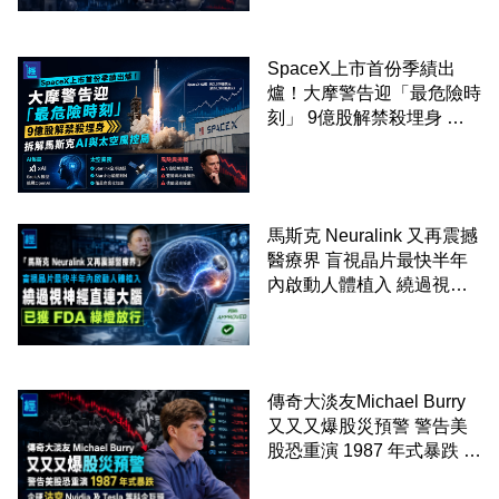
SpaceX上市首份季績出
爐！大摩警告迎「最危險時
刻」 9億股解禁殺埋身 拆
解馬斯克AI與太空風控局
馬斯克 Neuralink 又再震撼
醫療界 盲視晶片最快半年
內啟動人體植入 繞過視神
經直連大腦 已獲 FDA 綠燈
放行
傳奇大淡友Michael Burry
又又又爆股災預警 警告美
股恐重演 1987 年式暴跌 企
硬沽空 Nvidia 及 Tesla 等