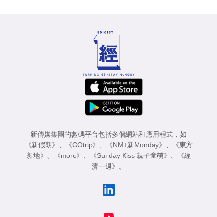
新傳媒集團的數碼平台包括多個網站和應用程式，如
《新假期》
、
《GOtrip》
、
《NM+新Monday》
、
《東方
新地》
、
《more》
、
《Sunday Kiss 親子童萌》
、
《經
濟一週》
。