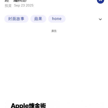
經一編輯部
Sep 23 2025
投資
科
技
封面故事
蘋果
hone
職
後iPhone時代的蘋果 會變成怎樣？
場
廣告
生
活
時
事
專
欄
訂
閱
專
區