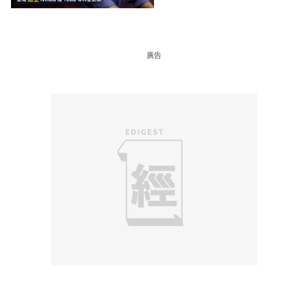
科企巨頭
廣告