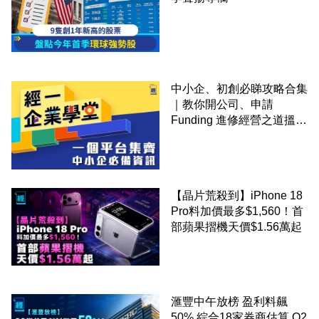
中小企、初創必睇攻略合集
｜教你開公司、申請
Funding 進修經營之道搵大
錢！
【晶片荒殺到】iPhone 18
Pro料加價最多$1,560！首
部蘋果摺機天價$1.56萬起
滙豐中午放榜 盈利料飆
50% 綜合18家券商估算 Q2