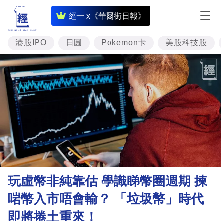
即
經一 x《華爾街日報》
時
財
港股IPO
日圓
Pokemon卡
美股科技股
經
專
題
投
資
樓
市
理
玩虛幣非純靠估 學識睇幣圈週期 揀
財
啱幣入市唔會輸？ 「垃圾幣」時代
商
即將捲土重來！
業