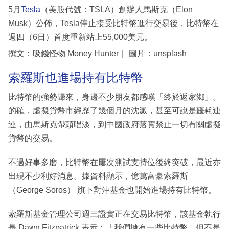
5月
Tesla
（美股代號：TSLA）創辦人馬斯克（Elon
Musk）公佈，Tesla停止接受比特幣進行交易後，比特幣在
週四（6日）首度重新站上55,000美元。
撰文：吸錢怪物 Money Hunter｜ 圖片：unsplash
索羅斯也進場持有比特幣
比特幣的強勢歸來，身邊不少朋友都感嘆「終於返家鄉」。
的確，虛擬貨幣市經歷了幾個月的沈澱，甚至可說是噩耗連
連，由馬斯克帶頭唱淡，到中國政府落實禁止一切有關虛擬
貨幣的交易。
不過好事多磨，比特幣在屢次測試支持位後終突破，最近亦
出現不少利好消息。據資料顯示，億萬富豪索羅斯
（George Soros） 旗下對沖基金也開始進場持有比特幣。
索羅斯基金管理公司週三證實正在交易比特幣，該基金執行
長 Dawn Fitzpatrick 表示：「我們擁有一些比特幣，但不是