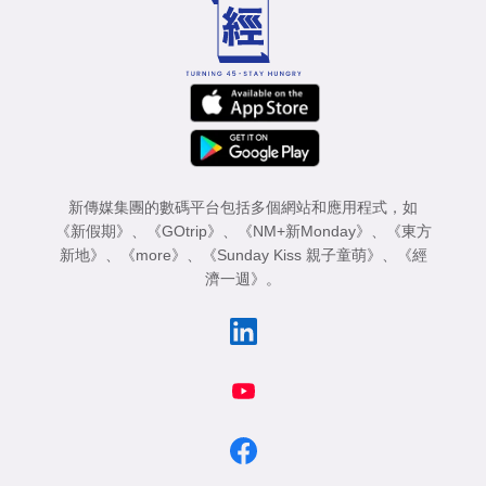
新傳媒集團的數碼平台包括多個網站和應用程式，如
《新假期》
、
《GOtrip》
、
《NM+新Monday》
、
《東方
新地》
、
《more》
、
《Sunday Kiss 親子童萌》
、
《經
濟一週》
。