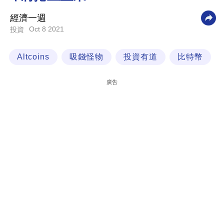
科
經濟一週
技
Oct 8 2021
投資
職
Altcoins
吸錢怪物
投資有道
比特幣
場
生
廣告
活
時
事
專
欄
訂
閱
專
區