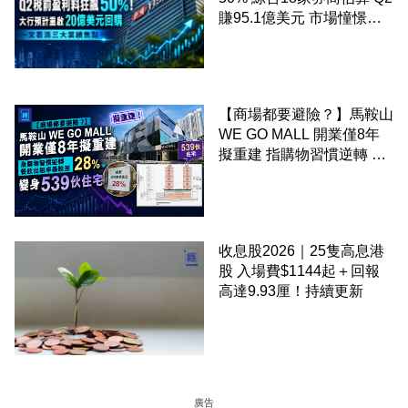
賺95.1億美元 市場憧憬重
啟20億美元回購 一文看清
三大業績焦點
【商場都要避險？】馬鞍山
WE GO MALL 開業僅8年
擬重建 指購物習慣逆轉 餐
飲出租率暴跌至 28% 變身
539伙住宅
收息股2026｜25隻高息港
股 入場費$1144起＋回報
高達9.93厘！持續更新
廣告