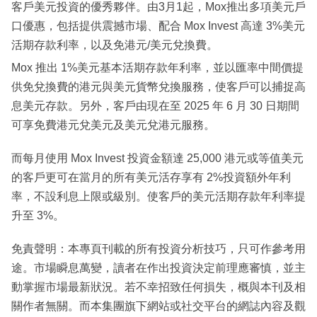
客⼾美元投資的優秀夥伴。由3⽉1起，Mox推出多項美元⼾
⼝優惠，包括提供震撼市場、配合 Mox Invest ⾼達 3%美元
活期存款利率，以及免港元/美元兌換費。
Mox 推出 1%美元基本活期存款年利率，並以匯率中間價提
供免兌換費的港元與美元貨幣兌換服務，使客⼾可以捕捉⾼
息美元存款。另外，客戶由現在⾄ 2025 年 6 ⽉ 30 ⽇期間
可享免費港元兌美元及美元兌港元服務。
而每⽉使⽤ Mox Invest 投資⾦額達 25,000 港元或等值美元
的客⼾更可在當⽉的所有美元活存享有 2%投資額外年利
率，不設利息上限或級別。使客⼾的美元活期存款年利率提
升⾄ 3%。
免責聲明：本專頁刊載的所有投資分析技巧，只可作參考用
途。市場瞬息萬變，讀者在作出投資決定前理應審慎，並主
動掌握市場最新狀況。若不幸招致任何損失，概與本刊及相
關作者無關。而本集團旗下網站或社交平台的網誌內容及觀