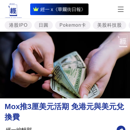
即
經一 x《華爾街日報》
時
財
港股IPO
日圓
Pokemon卡
美股科技股
經
專
題
投
資
樓
市
理
Mox推3厘美元活期 免港元與美元兌
財
換費
商
業