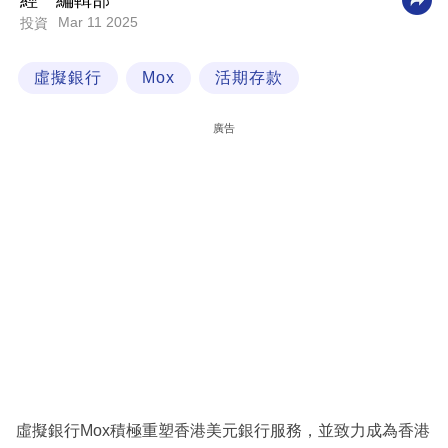
經一編輯部
Mar 11 2025
投資
科
技
虛擬銀行
Mox
活期存款
職
場
廣告
生
活
時
事
專
欄
訂
閱
專
虛擬銀行Mox積極重塑香港美元銀⾏服務，並致⼒成為香港
區