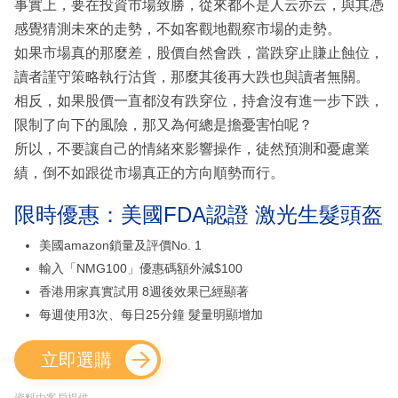
事實上，要在投資市場致勝，從來都不是人云亦云，與其憑
感覺猜測未來的走勢，不如客觀地觀察市場的走勢。
如果市場真的那麼差，股價自然會跌，當跌穿止賺止蝕位，
讀者謹守策略執行沽貨，那麼其後再大跌也與讀者無關。
相反，如果股價一直都沒有跌穿位，持倉沒有進一步下跌，
限制了向下的風險，那又為何總是擔憂害怕呢？
所以，不要讓自己的情緒來影響操作，徒然預測和憂慮業
績，倒不如跟從市場真正的方向順勢而行。
限時優惠：美國FDA認證 激光生髮頭盔
美國amazon鎖量及評價No. 1
輸入「NMG100」優惠碼額外減$100
香港用家真實試用 8週後效果已經顯著
每週使用3次、每日25分鐘 髮量明顯增加
立即選購
資料由客戶提供