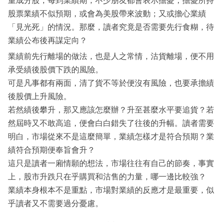
重成分股，每到業績期，不少朋友都會表示擔憂，擔憂所持
股票業績不似預期，或會為美股帶來波動；又或擔心業績
「見光死」的情況。那麼，讀者究竟是否需要先行食糊，待
業績公布後再謀定向？
業績前先行離場的做法，也是人之常情，沽貨離場，便不用
承受績後股價下跌的風險。
可是凡事都有兩面，清了貨不等於便沒有風險，也要承擔績
後股價上升風險。
若然績後攀升，那又應該怎麼辦？升至甚麼水平要追貨？若
然屆時又不敢高追，便會白白錯失了往後的升幅。讀者需要
明白，市場從來不是這麼簡單，業績怎樣才是符合預期？業
績符合預期便奉旨會升？
這只是讀者一廂情願的想法，市場往往有自己的節奏，事實
上，股市升跌只在乎購買和沽售的力量，哪一邊比較強？
業績本身根本不是重點，市場對業績的反應才是最重要，似
乎讀者又不需要過分憂慮。