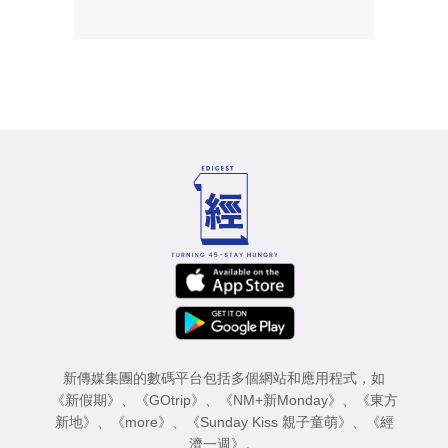
新傳媒集團的數碼平台包括多個網站和應用程式，如
《新假期》
、
《GOtrip》
、
《NM+新Monday》
、
《東方
新地》
、
《more》
、
《Sunday Kiss 親子童萌》
、
《經
濟一週》
。