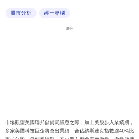
科
股市分析
經一專欄
技
職
廣告
場
生
活
時
事
專
欄
訂
閱
市場觀望美國聯邦儲備局議息之際；加上美股步入業績期，
專
多家美國科技巨企將會出業績，合佔納斯達克指數逾40%比
區