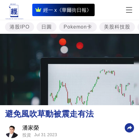
即
經一 x《華爾街日報》
時
財
港股IPO
日圓
Pokemon卡
美股科技股
經
專
題
投
資
樓
市
理
避免風吹草動被震走有法
財
商
潘家榮
Jul 31 2023
投資
業