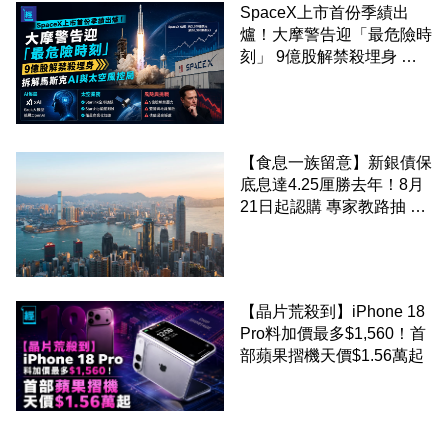
SpaceX上市首份季績出
爐！大摩警告迎「最危險時
刻」 9億股解禁殺埋身 拆
解馬斯克AI與太空風控局
【食息一族留意】新銀債保
底息達4.25厘勝去年！8月
21日起認購 專家教路抽 20
至 30 手 鎖定三年高息
【晶片荒殺到】iPhone 18
Pro料加價最多$1,560！首
部蘋果摺機天價$1.56萬起