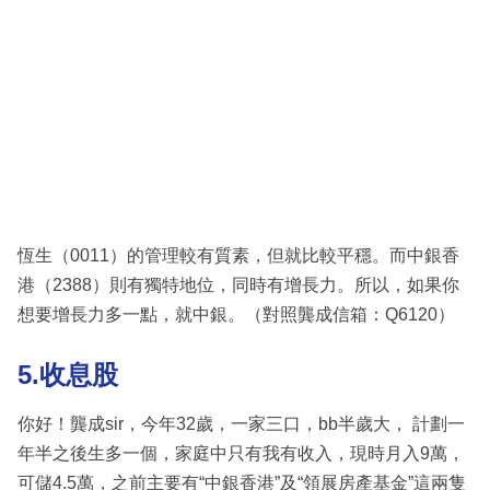
恆生（0011）的管理較有質素，但就比較平穩。而中銀香
港（2388）則有獨特地位，同時有增長力。所以，如果你
想要增長力多一點，就中銀。（對照龔成信箱：Q6120）
5.收息股
你好！龔成sir，今年32歲，一家三口，bb半歲大， 計劃一
年半之後生多一個，家庭中只有我有收入，現時月入9萬，
可儲4.5萬，之前主要有“中銀香港”及“領展房產基金”這兩隻