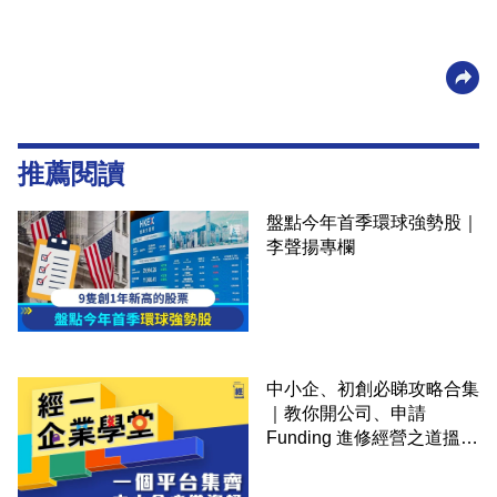
推薦閱讀
盤點今年首季環球強勢股｜
李聲揚專欄
中小企、初創必睇攻略合集
｜教你開公司、申請
Funding 進修經營之道搵大
錢！