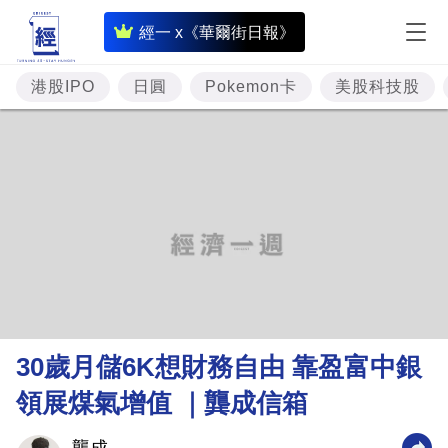
即
經一 x《華爾街日報》
時
財
港股IPO
日圓
Pokemon卡
美股科技股
經
專
題
投
資
樓
市
理
30歲月儲6K想財務自由 靠盈富中銀
財
領展煤氣增值 ｜龔成信箱
商
業