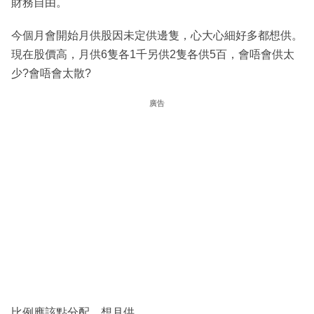
財務自由。
今個月會開始月供股因未定供邊隻，心大心細好多都想供。
現在股價高，月供6隻各1千另供2隻各供5百，會唔會供太
少?會唔會太散?
廣告
比例應該點分配，想月供