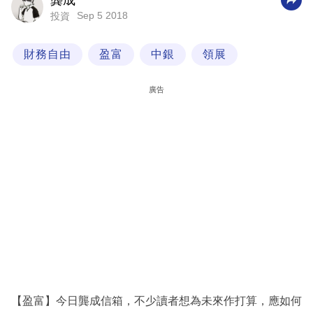
龔成
Sep 5 2018
投資
科
技
財務自由
盈富
中銀
領展
職
場
廣告
生
活
時
事
專
欄
訂
閱
專
【盈富】今日龔成信箱，不少讀者想為未來作打算，應如何
區