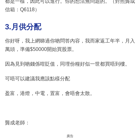
都是一樣，因此可以進行。你的想法無問題的。（對照龔成
信箱：Q6118）
3.月供分配
你好呀，我上網睇過你啲問答內容，我而家返工年半，月入
萬頭，準備$50000開始買股票。
因為見到啲錢係咁貶值，同埋份糧好似一世都買唔到樓。
可唔可以建議我應該點樣分配
盈富，港燈，中電，置富，會唔會太散。
龔成老師：
廣告