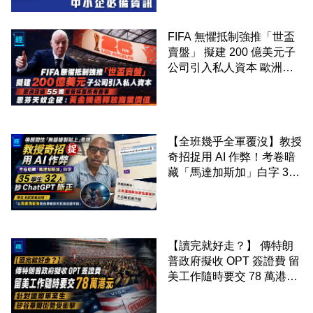
FIFA 無懼抵制強推「世盃
賣盤」 擬建 200 億美元子
公司引入私人資本 歐洲足
協 55 國威脅杯葛所有賽事
恩芬天奴企硬：黃金機遇釋
放商業價值
【全班幾乎全軍覆沒】教授
奇招捉用 AI 作弊！考卷暗
藏「馬達加斯加」白字 35
學生 32 人抄 ChatGPT 斷
正
【讀完就好走？】 傳特朗
普政府擬收 OPT 簽證費 留
美工作隨時要交 78 萬港元
針對國際畢業生 矽谷華爾
街勢受衝擊