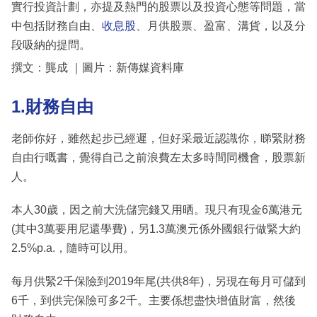
實行投資計劃，亦提及熱門的股票以及投資心態等問題，當
中包括財務自由、
收息股
、月供股票、盈富、溝貨，以及分
段吸納的提問。
撰文：龔成 ｜圖片：新傳媒資料庫
1.財務自由
老師你好，雖然起步已經遲，但好采最近認識你，睇緊財務
自由行嘅書，覺得自己之前浪費左太多時間同機會，股票新
人。
本人30歲，因之前大洗儲完錢又用晒。現只有現金6萬港元
(其中3萬要用尼還學費)，另1.3萬澳元係外國銀行做緊大約
2.5%p.a.，隨時可以用。
每月供緊2千保險到2019年尾(共供8年)，另現在每月可儲到
6千，到供完保險可多2千。主要係想盡快增值財富，然後