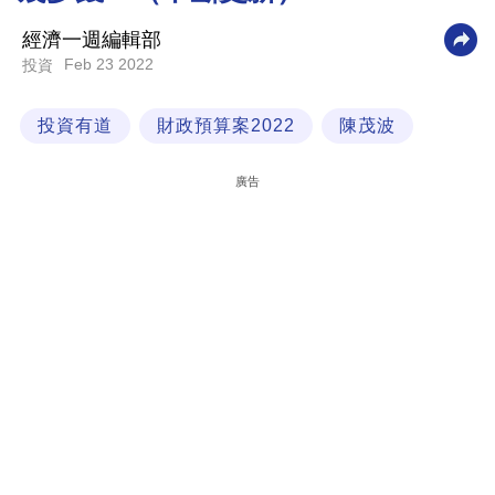
科
經濟一週編輯部
技
Feb 23 2022
投資
職
投資有道
財政預算案2022
陳茂波
場
生
廣告
活
時
事
專
欄
訂
閱
專
區