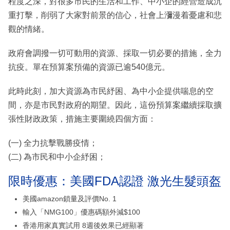
程度之深，對很多市民的生活和工作、中小企的經營造成沉
重打擊，削弱了大家對前景的信心，社會上瀰漫着憂慮和悲
觀的情緒。
政府會調撥一切可動用的資源、採取一切必要的措施，全力
抗疫。單在預算案預備的資源已逾540億元。
此時此刻，加大資源為市民紓困、為中小企提供喘息的空
間，亦是市民對政府的期望。因此，這份預算案繼續採取擴
張性財政政策，措施主要圍繞四個方面：
(一) 全力抗擊戰勝疫情；
(二) 為市民和中小企紓困；
限時優惠：美國FDA認證 激光生髮頭盔
美國amazon鎖量及評價No. 1
輸入「NMG100」優惠碼額外減$100
香港用家真實試用 8週後效果已經顯著