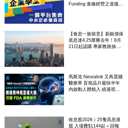
Funding 進修經營之道搵大
錢！
【食息一族留意】新銀債保
底息達4.25厘勝去年！8月
21日起認購 專家教路抽 20
至 30 手 鎖定三年高息
馬斯克 Neuralink 又再震撼
醫療界 盲視晶片最快半年
內啟動人體植入 繞過視神
經直連大腦 已獲 FDA 綠燈
放行
收息股2026｜25隻高息港
股 入場費$1144起＋回報