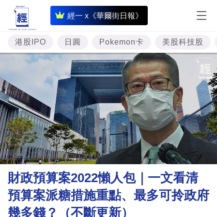
即
經一 x《華爾街日報》
時
財
港股IPO
日圓
Pokemon卡
美股科技股
經
專
題
投
資
樓
市
理
財政預算案2022懶人包｜一文看清
財
預算案派糖措施重點、最多可拎政府
商
幾多錢？（不斷更新）
業