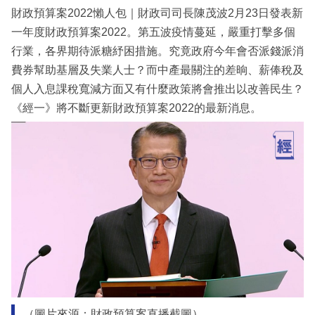
財政預算案2022懶人包｜財政司司長陳茂波2月23日發表新
一年度財政預算案2022。第五波疫情蔓延，嚴重打擊多個
行業，各界期待派糖紓困措施。究竟政府今年會否派錢派消
費券幫助基層及失業人士？而中產最關注的差晌、薪俸稅及
個人入息課稅寬減方面又有什麼政策將會推出以改善民生？
《經一》將不斷更新財政預算案2022的最新消息。
（圖片來源：財政預算案直播截圖）