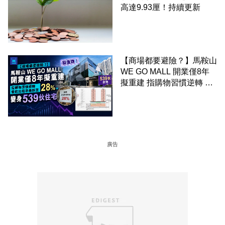
高達9.93厘！持續更新
【商場都要避險？】馬鞍山
WE GO MALL 開業僅8年
擬重建 指購物習慣逆轉 餐
飲出租率暴跌至 28% 變身
539伙住宅
廣告