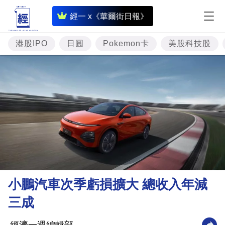
即
經一 x《華爾街日報》
時
財
港股IPO
日圓
Pokemon卡
美股科技股
經
專
題
投
資
樓
市
理
小鵬汽車次季虧損擴大 總收入年減
財
三成
商
業