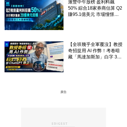
滙豐中午放榜 盈利料飆
50% 綜合18家券商估算 Q2
賺95.1億美元 市場憧憬重
啟20億美元回購 一文看清
三大業績焦點
【全班幾乎全軍覆沒】教授
奇招捉用 AI 作弊！考卷暗
藏「馬達加斯加」白字 35
學生 32 人抄 ChatGPT 斷
正
廣告