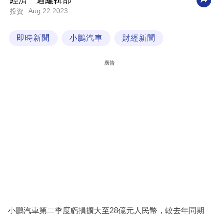
經濟一週編輯部
Aug 22 2023
投資
科
技
即時新聞
小鵬汽車
財經新聞
職
場
廣告
生
活
時
事
專
欄
訂
閱
專
小鵬汽車第二季度虧損擴大至28億元人民幣，較去年同期
區