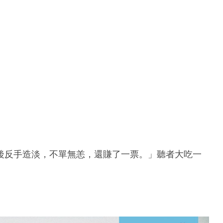
後反手造淡，不單無恙，還賺了一票。」聽者大吃一