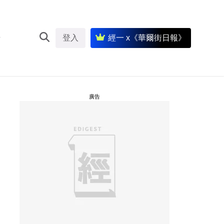
登入
經一 x《華爾街日報》
廣告