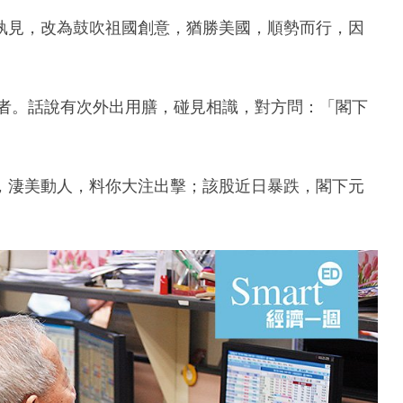
執見，改為鼓吹祖國創意，猶勝美國，順勢而行，因
之表表者。話說有次外出用膳，碰見相識，對方問：「閣下
，淒美動人，料你大注出擊；該股近日暴跌，閣下元