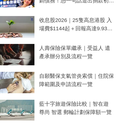
銷債務！憑一句話道出捐款初
衷：加州26萬人接獲免債通知、
一度被誤當詐騙手段
收息股2026｜25隻高息港股 入
場費$1144起＋回報高達9.93
厘！持續更新
人壽保險保單繼承｜受益人 遺
產承辦分別及流程一覽
自願醫保支氣管炎索償｜住院保
障範圍及申請流程一覽
藍十字旅遊保險比較｜智在遊
尊尚 智選 郵輪計劃保障額一覽