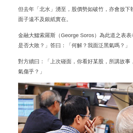
但去年「北水」湧至，股價勢如破竹，亦會放下
面子遠不及銀紙實在。
金融大鱷索羅斯（George Soros）為此道
是否大敗？」答曰：「何解？我面泛黑氣嗎？」
對方續曰：「上次碰面，你看好某股，所講故事
氣傷乎？」