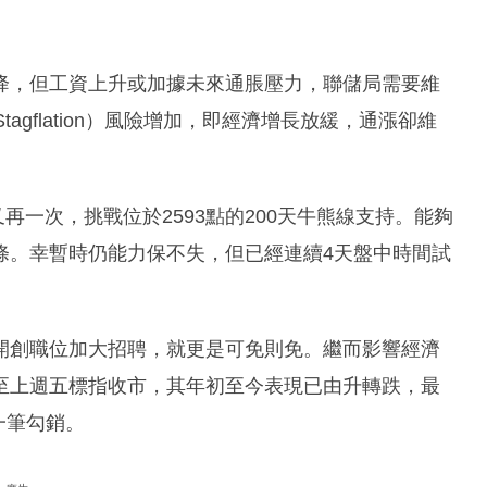
降，但工資上升或加據未來通脹壓力，聯儲局需要維
gflation）風險增加，即經濟增長放緩，通漲卻維
再一次，挑戰位於2593點的200天牛熊線支持。能夠
條。幸暫時仍能力保不失，但已經連續4天盤中時間試
開創職位加大招聘，就更是可免則免。繼而影響經濟
至上週五標指收市，其年初至今表現已由升轉跌，最
一筆勾銷。