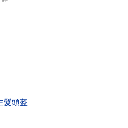
廣告
生髮頭盔