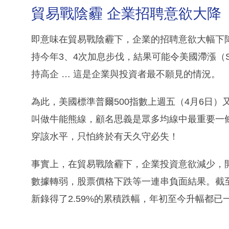
貿易戰陰霾 企業招聘意欲大降
即意味在貿易戰陰霾下，企業的招聘意欲大幅下
持今年3、4次加息步伐，結果可能令美國滯漲（Sta
持高企 … 這是企業與投資者最不願見的情況。
為此，美國標準普爾500指數上週五（4月6日）又
叫做牛能熊線，顧名思義是眾多均線中最重要一
穿該水平，只怕終於有天久守必失！
事實上，在貿易戰陰霾下，企業投資意欲減少，
數據轉弱，股票價格下跌等一連串負面結果。截
新錄得了2.59%的累積跌幅，年初至今升幅都已