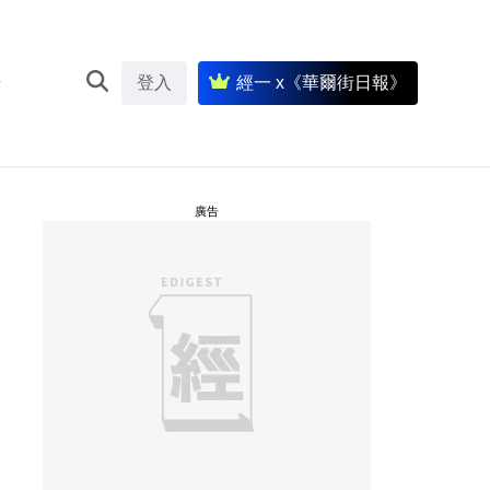
登入
經一 x《華爾街日報》
廣告