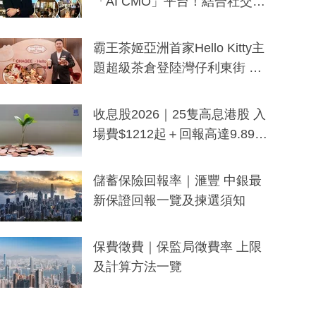
「AI CMO」平台！結合社交聆
聽與廣東話大模型 助中小企數
分鐘生成「貼地」宣傳短片
霸王茶姬亞洲首家Hello Kitty主
題超級茶倉登陸灣仔利東街 推
出首創「伯爵紅茶色」Hello Kitt
y及香港限定特調系列
收息股2026｜25隻高息港股 入
場費$1212起＋回報高達9.89
厘！持續更新
儲蓄保險回報率｜滙豐 中銀最
新保證回報一覽及揀選須知
保費徵費｜保監局徵費率 上限
及計算方法一覽