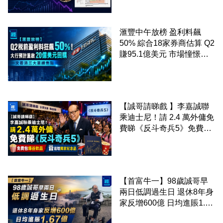
539伙住宅
滙豐中午放榜 盈利料飆
50% 綜合18家券商估算 Q2
賺95.1億美元 市場憧憬重
啟20億美元回購 一文看清
三大業績焦點
【誠哥請睇戲 】李嘉誠聯
乘迪士尼！請 2.4 萬外傭免
費睇《反斗奇兵5》免費包
爆谷飲品 送埋獨家紀念品
【首富牛一】98歲誠哥早
兩日低調過生日 退休8年身
家反增600億 日均進賬1.67
億