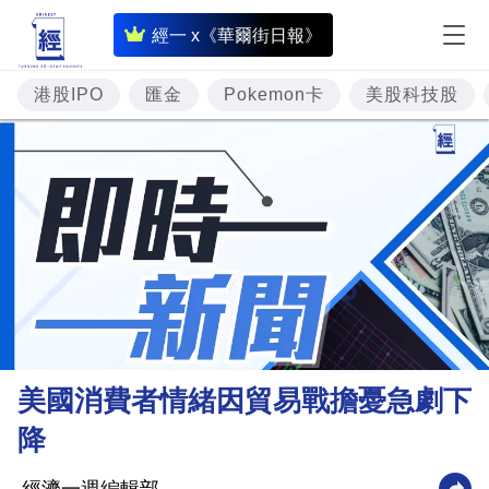
即
經一 x《華爾街日報》
時
財
港股IPO
匯金
Pokemon卡
美股科技股
經
專
題
投
資
樓
市
理
美國消費者情緒因貿易戰擔憂急劇下
財
降
商
業