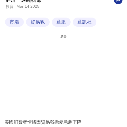
經濟一週編輯部
Mar 14 2025
投資
科
技
市場
貿易戰
通脹
通訊社
職
場
廣告
生
活
時
事
專
欄
訂
閱
專
美國消費者情緒因貿易戰擔憂急劇下降
區