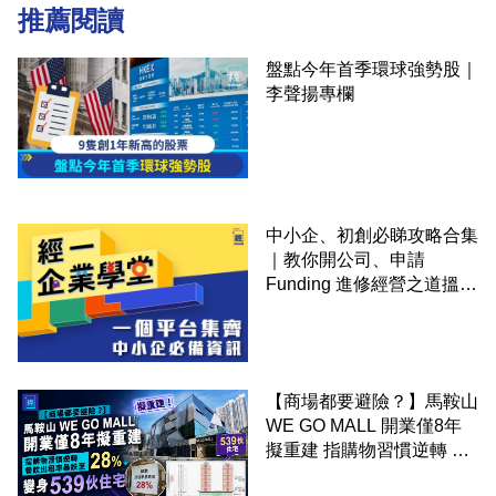
推薦閱讀
盤點今年首季環球強勢股｜
李聲揚專欄
中小企、初創必睇攻略合集
｜教你開公司、申請
Funding 進修經營之道搵大
錢！
【商場都要避險？】馬鞍山
WE GO MALL 開業僅8年
擬重建 指購物習慣逆轉 餐
飲出租率暴跌至 28% 變身