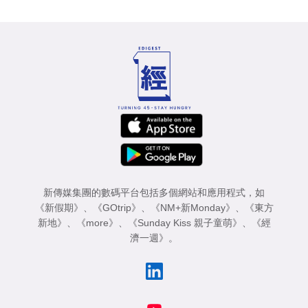
新傳媒集團的數碼平台包括多個網站和應用程式，如
《新假期》
、
《GOtrip》
、
《NM+新Monday》
、
《東方
新地》
、
《more》
、
《Sunday Kiss 親子童萌》
、
《經
濟一週》
。