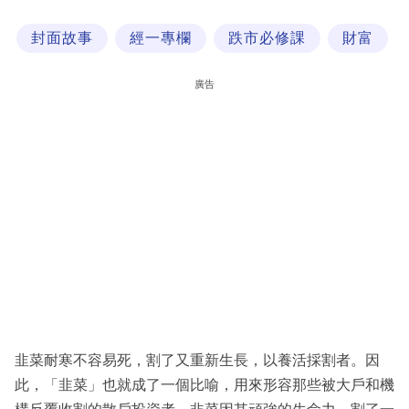
科
封面故事
經一專欄
跌市必修課
財富
技
職
廣告
場
生
活
時
事
專
欄
訂
閱
韭菜耐寒不容易死，割了又重新生長，以養活採割者。因
專
此，「韭菜」也就成了一個比喻，用來形容那些被大戶和機
區