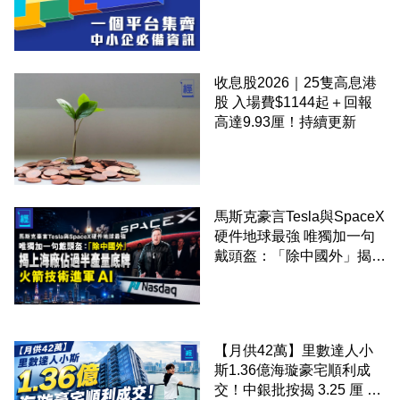
錢！
收息股2026｜25隻高息港
股 入場費$1144起＋回報
高達9.93厘！持續更新
馬斯克豪言Tesla與SpaceX
硬件地球最強 唯獨加一句
戴頭盔：「除中國外」揭上
海廠佔過半產量底牌 火箭
技術進軍 AI
【月供42萬】里數達人小
斯1.36億海璇豪宅順利成
交！中銀批按揭 3.25 厘 小