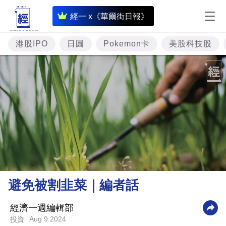
即
經一 x《華爾街日報》
時
財
港股IPO
日圓
Pokemon卡
美股科技股
經
專
題
投
資
樓
市
理
避免被割韭菜｜編者話
財
商
經濟一週編輯部
Aug 9 2024
投資
業