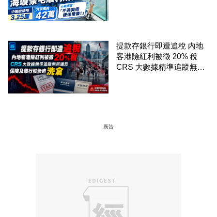
斯直言「平過美債梗係借
盡」
提款存銀行即遭追稅 內地
客港險紅利被徵 20% 稅
CRS 大數據精準追蹤無所
遁形 保險及銀行股慘遭洗
倉
廣告