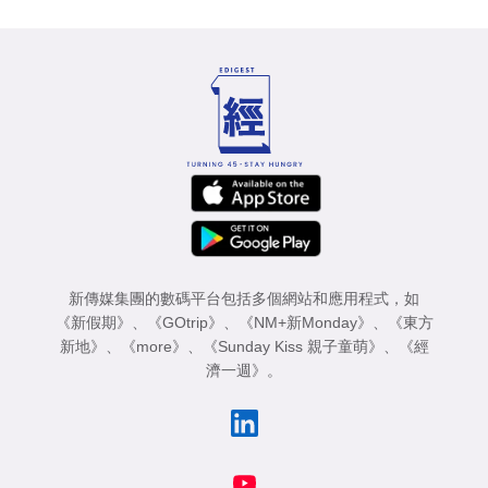
新傳媒集團的數碼平台包括多個網站和應用程式，如
《新假期》
、
《GOtrip》
、
《NM+新Monday》
、
《東方
新地》
、
《more》
、
《Sunday Kiss 親子童萌》
、
《經
濟一週》
。