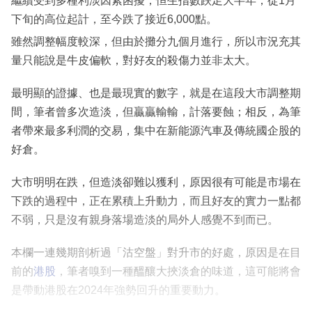
繼續受到多種利淡因素困擾，恒生指數跌足大半年，從1月
下旬的高位起計，至今跌了接近6,000點。
雖然調整幅度較深，但由於攤分九個月進行，所以市況充其
量只能說是牛皮偏軟，對好友的殺傷力並非太大。
最明顯的證據、也是最現實的數字，就是在這段大市調整期
間，筆者曾多次造淡，但贏贏輸輸，計落要蝕；相反，為筆
者帶來最多利潤的交易，集中在新能源汽車及傳統國企股的
好倉。
大市明明在跌，但造淡卻難以獲利，原因很有可能是市場在
下跌的過程中，正在累積上升動力，而且好友的實力一點都
不弱，只是沒有親身落場造淡的局外人感覺不到而已。
本欄一連幾期剖析過「沽空盤」對升市的好處，原因是在目
前的
港股
，筆者嗅到一種醞釀大挾淡倉的味道，這可能將會
是帶動港股在2024年強勢回升的重要動力。