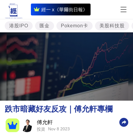
即
經一 x《華爾街日報》
時
財
港股IPO
匯金
Pokemon卡
美股科技股
經
專
題
投
資
樓
市
理
跌市暗藏好友反攻｜傅允軒專欄
財
商
傅允軒
Nov 8 2023
投資
業