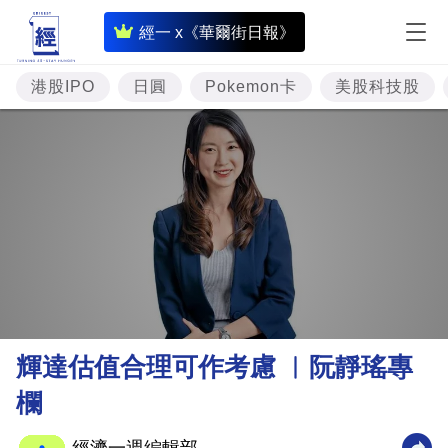
即
經一 x《華爾街日報》
時
財
港股IPO
日圓
Pokemon卡
美股科技股
經
專
題
投
資
樓
市
理
輝達估值合理可作考慮 ︳阮靜瑤專
財
欄
商
業