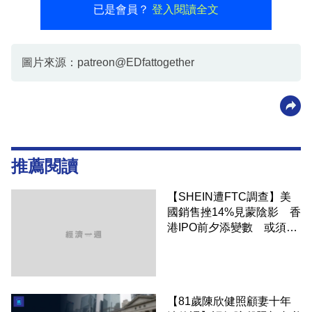
已是會員？
登入閱讀全文
圖片來源：patreon@EDfattogether
推薦閱讀
【SHEIN遭FTC調查】美
國銷售挫14%見蒙陰影 香
港IPO前夕添變數 或須付
鉅額罰款
【81歲陳欣健照顧妻十年