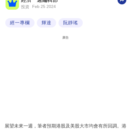
經濟一週編輯部
Feb 25 2024
投資
科
技
經一專欄
輝達
阮靜瑤
職
場
廣告
生
活
時
事
專
欄
訂
閱
專
展望未來一週，筆者預期港股及美股大市均會有所回調。港
區