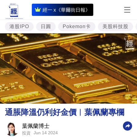
即
經一 x《華爾街日報》
時
財
港股IPO
日圓
Pokemon卡
美股科技股
經
專
題
投
資
樓
市
理
通脹降溫仍利好金價︳葉佩蘭專欄
財
商
葉佩蘭博士
Jun 14 2024
投資
業