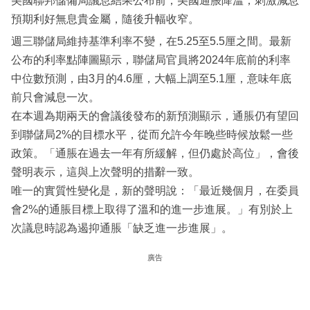
美國聯邦儲備局議息結果公布前，美國通脹降溫，刺激減息
預期利好無息貴金屬，隨後升幅收窄。
週三聯儲局維持基準利率不變，在5.25至5.5厘之間。最新
公布的利率點陣圖顯示，聯儲局官員將2024年底前的利率
中位數預測，由3月的4.6厘，大幅上調至5.1厘，意味年底
前只會減息一次。
在本週為期兩天的會議後發布的新預測顯示，通脹仍有望回
到聯儲局2%的目標水平，從而允許今年晚些時候放鬆一些
政策。「通脹在過去一年有所緩解，但仍處於高位」，會後
聲明表示，這與上次聲明的措辭一致。
唯一的實質性變化是，新的聲明說：「最近幾個月，在委員
會2%的通脹目標上取得了溫和的進一步進展。」有別於上
次議息時認為遏抑通脹「缺乏進一步進展」。
廣告