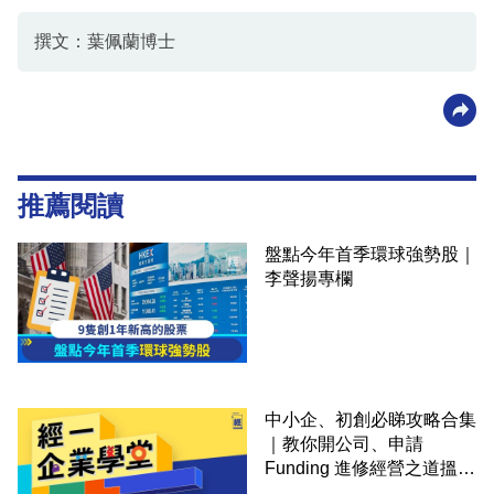
撰文：葉佩蘭博士
推薦閱讀
盤點今年首季環球強勢股｜
李聲揚專欄
中小企、初創必睇攻略合集
｜教你開公司、申請
Funding 進修經營之道搵大
錢！