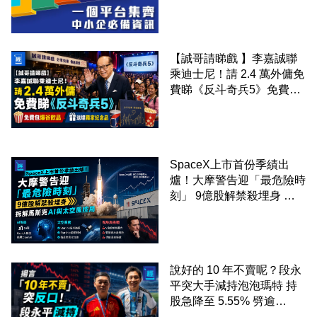
【誠哥請睇戲 】李嘉誠聯
乘迪士尼！請 2.4 萬外傭免
費睇《反斗奇兵5》免費包
爆谷飲品 送埋獨家紀念品
SpaceX上市首份季績出
爐！大摩警告迎「最危險時
刻」 9億股解禁殺埋身 拆
解馬斯克AI與太空風控局
說好的 10 年不賣呢？段永
平突大手減持泡泡瑪特 持
股急降至 5.55% 劈逾
2,800 萬股 4月才入局 上月