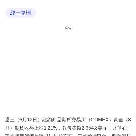
科
經一專欄
技
職
廣告
場
生
活
時
事
專
欄
訂
閱
週三（6月12日）紐約商品期貨交易所（COMEX）黃金（8
專
月）期貨收盤上漲1.21%，報每盎斯2,354.8美元，此前在
區