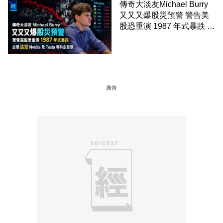
傳奇大淡友Michael Burry
又又又爆股災預警 警告美
股恐重演 1987 年式暴跌 企
硬沽空 Nvidia 及 Tesla 等
科企巨頭
廣告