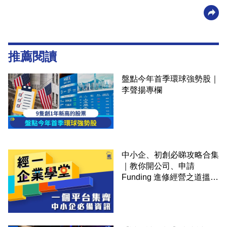
推薦閱讀
盤點今年首季環球強勢股｜
李聲揚專欄
中小企、初創必睇攻略合集
｜教你開公司、申請
Funding 進修經營之道搵大
錢！