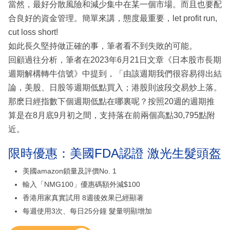
當然，最好分散風險和減少集中在某一個市場。而且也要配
合良好的資金管理。簡單來講，態度最重要，let profit run,
cut loss short!
如此長久堅持做正確的事，筆者看不到失敗的可能。
回顧過往分析，筆者在2023年6月21日文章《日本股市長期
週期解構轉牛信號》中提到，「由該週期我們很容易得出結
論，美股、日股等週期低點買入；港股則波段交易炒上落。
那麽日經指數下個週期低點在哪裏呢？按照20週的週期推
算是在8月底9月初之間，支持落在前兩個高點30,795點附
近。
限時優惠：美國FDA認證 激光生髮頭盔
美國amazon鎖量及評價No. 1
輸入「NMG100」優惠碼額外減$100
香港用家真實試用 8週後效果已經顯著
每週使用3次、每日25分鐘 髮量明顯增加