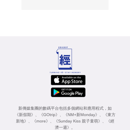
新傳媒集團的數碼平台包括多個網站和應用程式，如
《新假期》
、
《GOtrip》
、
《NM+新Monday》
、
《東方
新地》
、
《more》
、
《Sunday Kiss 親子童萌》
、
《經
濟一週》
。