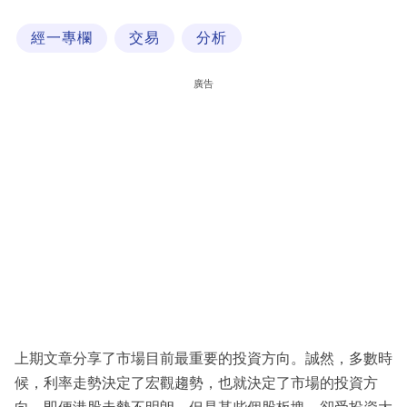
科
經一專欄
交易
分析
技
職
廣告
場
生
活
時
事
專
欄
訂
閱
上期文章分享了市場目前最重要的投資方向。誠然，多數時
專
候，利率走勢決定了宏觀趨勢，也就決定了市場的投資方
區