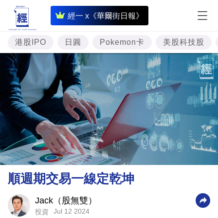
即
經一 x《華爾街日報》
時
財
港股IPO
日圓
Pokemon卡
美股科技股
經
專
題
投
資
樓
市
理
順週期交易一線定乾坤
財
商
Jack（股無雙）
Jul 12 2024
投資
業