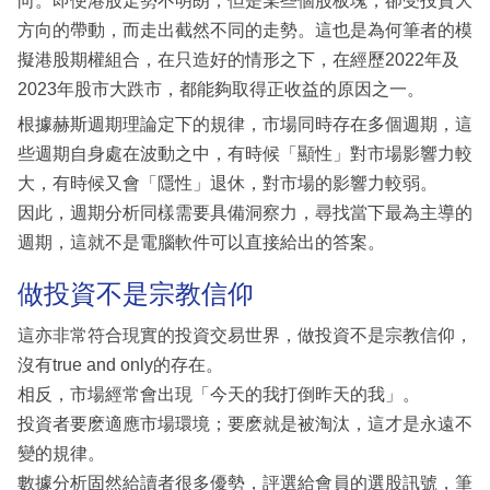
向。即便港股走勢不明朗，但是某些個股板塊，卻受投資大
方向的帶動，而走出截然不同的走勢。這也是為何筆者的模
擬港股期權組合，在只造好的情形之下，在經歷2022年及
2023年股市大跌市，都能夠取得正收益的原因之一。
根據赫斯週期理論定下的規律，市場同時存在多個週期，這
些週期自身處在波動之中，有時候「顯性」對市場影響力較
大，有時候又會「隱性」退休，對市場的影響力較弱。
因此，週期分析同樣需要具備洞察力，尋找當下最為主導的
週期，這就不是電腦軟件可以直接給出的答案。
做投資不是宗教信仰
這亦非常符合現實的投資交易世界，做投資不是宗教信仰，
沒有true and only的存在。
相反，市場經常會出現「今天的我打倒昨天的我」。
投資者要麽適應市場環境；要麽就是被淘汰，這才是永遠不
變的規律。
數據分析固然給讀者很多優勢，評選給會員的選股訊號，筆