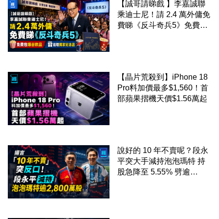
【誠哥請睇戲 】李嘉誠聯
乘迪士尼！請 2.4 萬外傭免
費睇《反斗奇兵5》免費包
爆谷飲品 送埋獨家紀念品
【晶片荒殺到】iPhone 18
Pro料加價最多$1,560！首
部蘋果摺機天價$1.56萬起
說好的 10 年不賣呢？段永
平突大手減持泡泡瑪特 持
股急降至 5.55% 劈逾
2,800 萬股 4月才入局 上月
剛向網民派定心丸