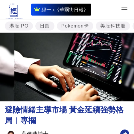
即
經一 x《華爾街日報》
時
財
港股IPO
日圓
Pokemon卡
美股科技股
經
專
題
投
資
樓
市
理
避險情緒主導市場 黃金延續強勢格
財
局︳專欄
商
業