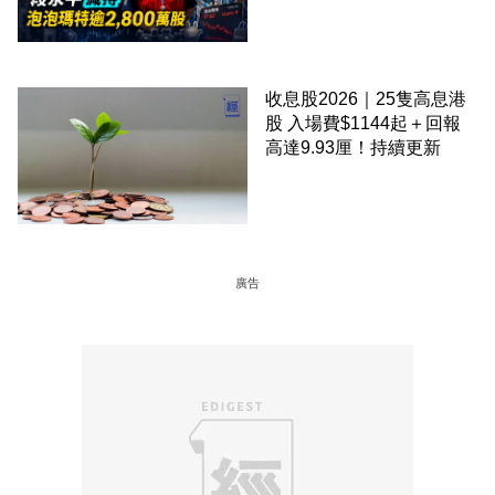
2,800 萬股 4月才入局 上月
剛向網民派定心丸
收息股2026｜25隻高息港
股 入場費$1144起＋回報
高達9.93厘！持續更新
廣告