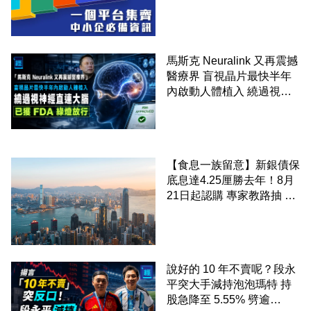
錢！
馬斯克 Neuralink 又再震撼
醫療界 盲視晶片最快半年
內啟動人體植入 繞過視神
經直連大腦 已獲 FDA 綠燈
放行
【食息一族留意】新銀債保
底息達4.25厘勝去年！8月
21日起認購 專家教路抽 20
至 30 手 鎖定三年高息
說好的 10 年不賣呢？段永
平突大手減持泡泡瑪特 持
股急降至 5.55% 劈逾