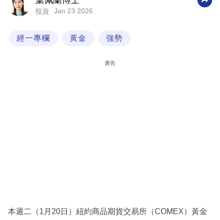
葉佩蘭博士
Jan 23 2026
投資
科
技
經一專欄
黃金
強勢
職
場
廣告
生
活
時
事
專
欄
訂
閱
專
本週二（1月20日）紐約商品期貨交易所（COMEX）黃金
區