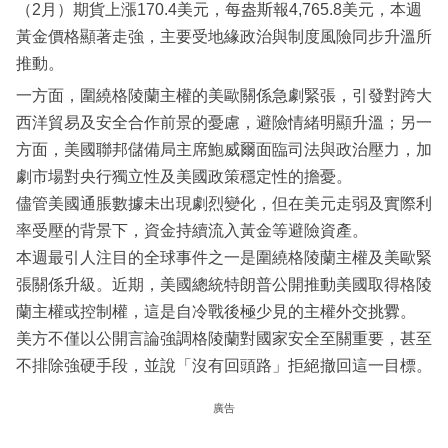
（2月）期貨上漲170.4美元，每盎斯報4,765.8美元，本週
黃金價格顯著走強，主要受地緣政治與制度風險同步升溫所
推動。
一方面，圍繞格陵蘭主權的美歐關係急劇緊張，引發對跨大
西洋貿易及安全合作前景的憂慮，避險情緒明顯升溫；另一
方面，美國聯邦儲備局主席鮑威爾面臨司法與政治壓力，加
劇市場對央行獨立性及美國政策穩定性的擔憂。
儘管美國通脹數據未出現劇烈變化，但在美元走弱及實際利
率受壓的背景下，資金持續流入黃金等避險資產。
本週最引人注目的全球事件之一是圍繞格陵蘭主權及美歐緊
張關係升級。近期，美國總統特朗普公開推動美國取得格陵
蘭主權或控制權，這是自冷戰後極少見的主權外交挑釁。
美方不僅以公開言論強調格陵蘭對國家安全至關重要，甚至
不排除強硬手段，並說「沒有回頭路」拒絕撤回這一目標。
廣告