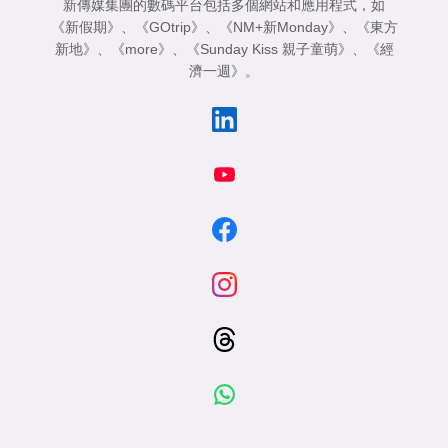
新傳媒集團的數碼平台包括多個網站和應用程式，如
《新假期》
、
《GOtrip》
、
《NM+新Monday》
、
《東方
新地》
、
《more》
、
《Sunday Kiss 親子童萌》
、
《經
濟一週》
。