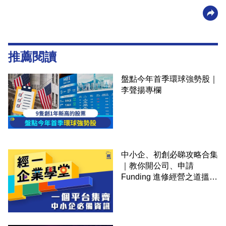
推薦閱讀
盤點今年首季環球強勢股｜
李聲揚專欄
中小企、初創必睇攻略合集
｜教你開公司、申請
Funding 進修經營之道搵大
錢！