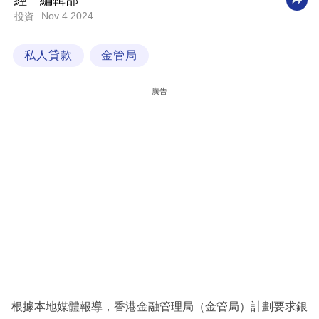
經一編輯部
Nov 4 2024
投資
科
技
私人貸款
金管局
職
場
廣告
生
活
時
事
專
欄
訂
閱
專
根據本地媒體報導，香港金融管理局（金管局）計劃要求銀
區