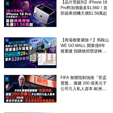
【晶片荒殺到】iPhone 18
Pro料加價最多$1,560！首
部蘋果摺機天價$1.56萬起
【商場都要避險？】馬鞍山
WE GO MALL 開業僅8年
擬重建 指購物習慣逆轉 餐
飲出租率暴跌至 28% 變身
539伙住宅
FIFA 無懼抵制強推「世盃
賣盤」 擬建 200 億美元子
公司引入私人資本 歐洲足
協 55 國威脅杯葛所有賽事
恩芬天奴企硬：黃金機遇釋
放商業價值