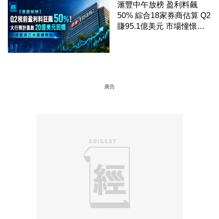
滙豐中午放榜 盈利料飆
50% 綜合18家券商估算 Q2
賺95.1億美元 市場憧憬重
啟20億美元回購 一文看清
三大業績焦點
廣告