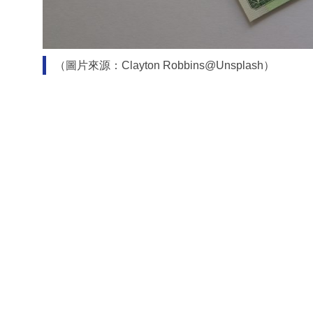
（圖片來源：Clayton Robbins@Unsplash）