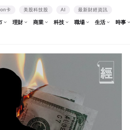
mon卡
美股科技股
AI
最新財經資訊
市
理財
商業
科技
職場
生活
時事