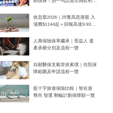
銷債務！憑一句話道出捐款初
衷：加州26萬人接獲免債通知、
一度被誤當詐騙手段
收息股2026｜25隻高息港股 入
場費$1144起＋回報高達9.93
厘！持續更新
人壽保險保單繼承｜受益人 遺
產承辦分別及流程一覽
自願醫保支氣管炎索償｜住院保
障範圍及申請流程一覽
藍十字旅遊保險比較｜智在遊
尊尚 智選 郵輪計劃保障額一覽