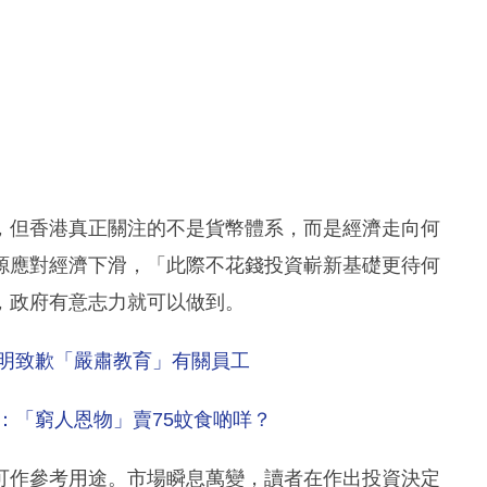
，但香港真正關注的不是貨幣體系，而是經濟走向何
源應對經濟下滑，「此際不花錢投資嶄新基礎更待何
，政府有意志力就可以做到。
聲明致歉「嚴肅教育」有關員工
：「窮人恩物」賣75蚊食啲咩？
可作參考用途。市場瞬息萬變，讀者在作出投資決定