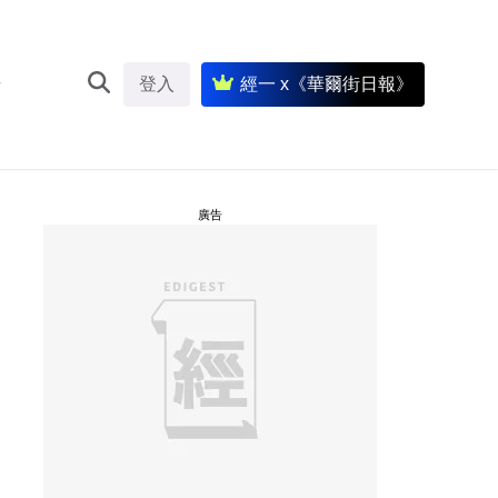
登入
經一 x《華爾街日報》
廣告