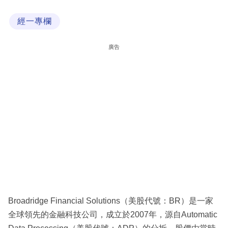
科
經一專欄
技
職
廣告
場
生
活
時
事
專
欄
訂
閱
Broadridge Financial Solutions（美股代號：BR）是一家
專
全球領先的金融科技公司，成立於2007年，源自Automatic
區