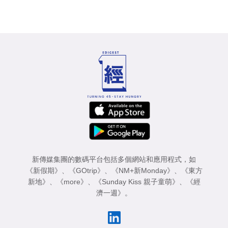
新傳媒集團的數碼平台包括多個網站和應用程式，如
《新假期》
、
《GOtrip》
、
《NM+新Monday》
、
《東方
新地》
、
《more》
、
《Sunday Kiss 親子童萌》
、
《經
濟一週》
。