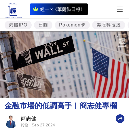
即
經一 x《華爾街日報》
時
財
港股IPO
日圓
Pokemon卡
美股科技股
經
專
題
投
資
樓
市
理
金融市場的低調高手︳簡志健專欄
財
商
簡志健
Sep 27 2024
投資
業