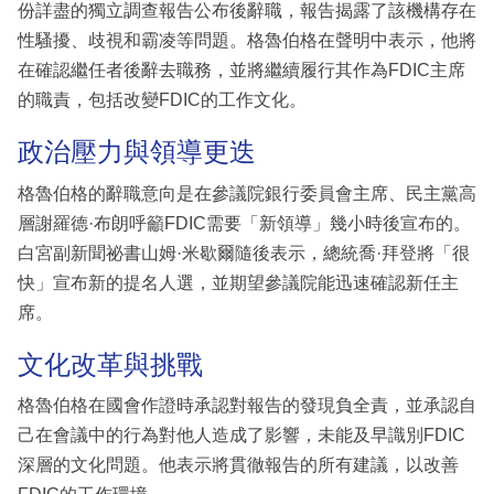
份詳盡的獨立調查報告公布後辭職，報告揭露了該機構存在
性騷擾、歧視和霸凌等問題。格魯伯格在聲明中表示，他將
在確認繼任者後辭去職務，並將繼續履行其作為FDIC主席
的職責，包括改變FDIC的工作文化。
政治壓力與領導更迭
格魯伯格的辭職意向是在參議院銀行委員會主席、民主黨高
層謝羅德·布朗呼籲FDIC需要「新領導」幾小時後宣布的。
白宮副新聞祕書山姆·米歇爾隨後表示，總統喬·拜登將「很
快」宣布新的提名人選，並期望參議院能迅速確認新任主
席。
文化改革與挑戰
格魯伯格在國會作證時承認對報告的發現負全責，並承認自
己在會議中的行為對他人造成了影響，未能及早識別FDIC
深層的文化問題。他表示將貫徹報告的所有建議，以改善