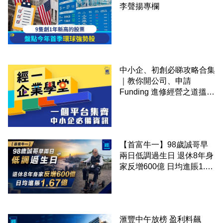
李聲揚專欄
中小企、初創必睇攻略合集
｜教你開公司、申請
Funding 進修經營之道搵大
錢！
【首富牛一】98歲誠哥早
兩日低調過生日 退休8年身
家反增600億 日均進賬1.67
億
滙豐中午放榜 盈利料飆