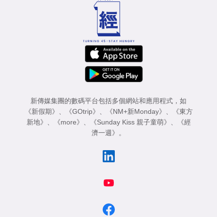
新傳媒集團的數碼平台包括多個網站和應用程式，如
《新假期》
、
《GOtrip》
、
《NM+新Monday》
、
《東方
新地》
、
《more》
、
《Sunday Kiss 親子童萌》
、
《經
濟一週》
。