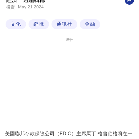
經濟一週編輯部
May 21 2024
投資
科
技
文化
辭職
通訊社
金融
職
場
廣告
生
活
時
事
專
欄
訂
閱
專
美國聯邦存款保險公司（FDIC）主席馬丁·格魯伯格將在一
區