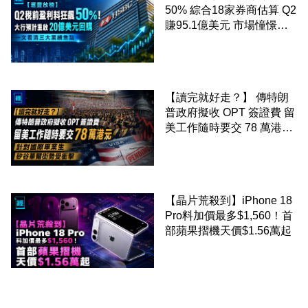
50% 綜合18家券商估算 Q2
賺95.1億美元 市場憧憬重
啟20億美元回購 一文看清
三大業績焦點
【讀完就好走？】 傳特朗
普政府擬收 OPT 簽證費 留
美工作隨時要交 78 萬港元
針對國際畢業生 矽谷華爾
街勢受衝擊
【晶片荒殺到】iPhone 18
Pro料加價最多$1,560！首
部蘋果摺機天價$1.56萬起