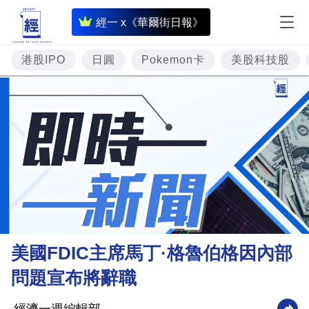
即
經一 x《華爾街日報》
時
財
港股IPO
日圓
Pokemon卡
美股科技股
經
專
題
投
資
樓
市
理
美國FDIC主席馬丁·格魯伯格因內部
財
問題宣布將辭職
商
業