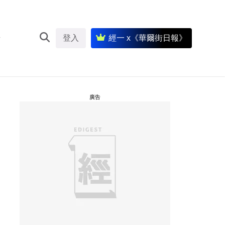
登入
經一 x《華爾街日報》
廣告