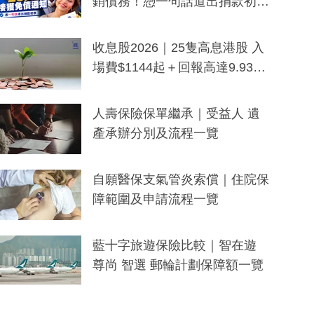
銷債務！憑一句話道出捐款初
衷：加州26萬人接獲免債通知、
一度被誤當詐騙手段
收息股2026｜25隻高息港股 入
場費$1144起＋回報高達9.93
厘！持續更新
人壽保險保單繼承｜受益人 遺
產承辦分別及流程一覽
自願醫保支氣管炎索償｜住院保
障範圍及申請流程一覽
藍十字旅遊保險比較｜智在遊
尊尚 智選 郵輪計劃保障額一覽