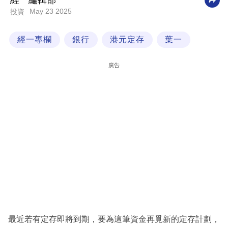
經一編輯部
May 23 2025
投資
科
技
經一專欄
銀行
港元定存
葉一
職
場
廣告
生
活
時
事
專
欄
訂
閱
專
最近若有定存即將到期，要為這筆資金再覓新的定存計劃，
區