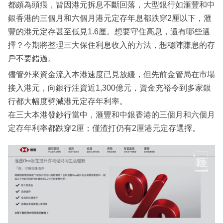
都頗為頭痕，皆因港元拆息不斷回落，大型銀行如滙豐和中
銀香港的三個月和六個月港元定存年息都跌穿2厘以下，滙
豐的港元定存甚至低見1.6厘。想要守住高息，還有哪些選
擇？今期將整理三大保住利息收入的方法，想穩陣賺息的存
戶不要錯過。
儘管外來資金流入本港速度已見放緩，但先前金管局在市場
接入港元，向銀行注資近1,300億元，資金充裕令到多家銀
行都大幅度劈減港元定存年利率。
在三大本港發鈔行當中，滙豐和中銀香港的三個月和六個月
定存年利率都跌穿2厘；僅渣打仍有2厘港元定存選擇。