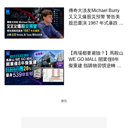
傳奇大淡友Michael Burry
又又又爆股災預警 警告美
股恐重演 1987 年式暴跌 企
硬沽空 Nvidia 及 Tesla 等
科企巨頭
【商場都要避險？】馬鞍山
WE GO MALL 開業僅8年
擬重建 指購物習慣逆轉 餐
飲出租率暴跌至 28% 變身
539伙住宅
廣告