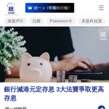
即
經一 x《華爾街日報》
時
財
港股IPO
日圓
Pokemon卡
美股科技股
經
專
題
投
資
樓
市
理
銀行減港元定存息 3大法寶爭取更高
財
存息
商
業