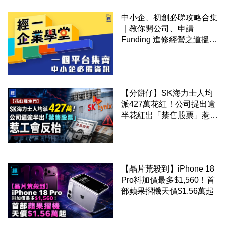
中小企、初創必睇攻略合集
｜教你開公司、申請
Funding 進修經營之道搵大
錢！
【分餅仔】SK海力士人均
派427萬花紅！公司提出逾
半花紅出「禁售股票」惹工
會反枱
【晶片荒殺到】iPhone 18
Pro料加價最多$1,560！首
部蘋果摺機天價$1.56萬起