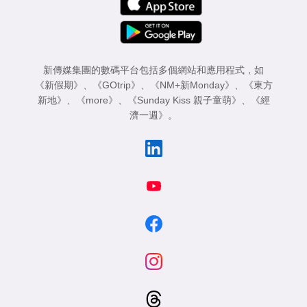
新傳媒集團的數碼平台包括多個網站和應用程式，如
《新假期》
、
《GOtrip》
、
《NM+新Monday》
、
《東方
新地》
、
《more》
、
《Sunday Kiss 親子童萌》
、
《經
濟一週》
。