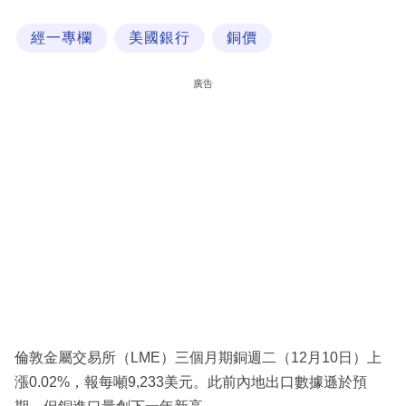
科
經一專欄
美國銀行
銅價
技
職
廣告
場
生
活
時
事
專
欄
訂
閱
倫敦金屬交易所（LME）三個月期銅週二（12月10日）上
專
漲0.02%，報每噸9,233美元。此前內地出口數據遜於預
區