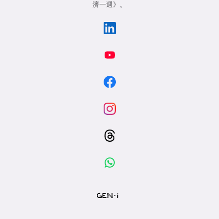
濟一週》
。