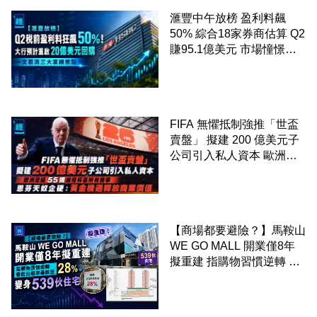
滙豐中午放榜 盈利料飆
50% 綜合18家券商估算 Q2
賺95.1億美元 市場憧憬重
啟20億美元回購 一文看清
三大業績焦點
FIFA 無懼抵制強推「世盃
賣盤」 擬建 200 億美元子
公司引入私人資本 歐洲足
協 55 國威脅杯葛所有賽事
恩芬天奴企硬：黃金機遇釋
放商業價值
【商場都要避險？】馬鞍山
WE GO MALL 開業僅8年
擬重建 指購物習慣逆轉 餐
飲出租率暴跌至 28% 變身
539伙住宅