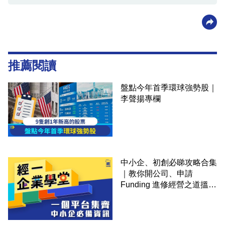
推薦閱讀
盤點今年首季環球強勢股｜
李聲揚專欄
中小企、初創必睇攻略合集
｜教你開公司、申請
Funding 進修經營之道搵大
錢！