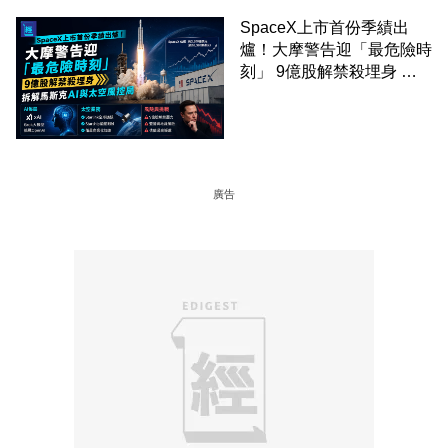
SpaceX上市首份季績出
爐！大摩警告迎「最危險時
刻」 9億股解禁殺埋身 拆
解馬斯克AI與太空風控局
廣告