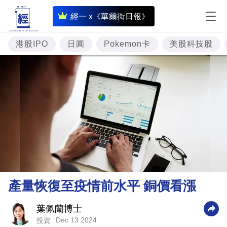
即
經一 x《華爾街日報》
時
財
港股IPO
日圓
Pokemon卡
美股科技股
經
專
題
投
資
樓
市
理
產量恢復至疫情前水平 銅價看漲
財
商
葉佩蘭博士
Dec 13 2024
投資
業