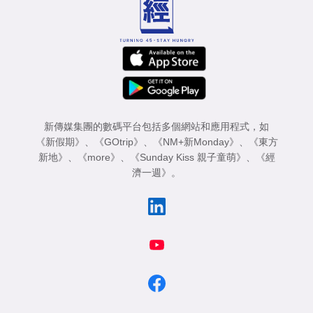
新傳媒集團的數碼平台包括多個網站和應用程式，如
《新假期》
、
《GOtrip》
、
《NM+新Monday》
、
《東方
新地》
、
《more》
、
《Sunday Kiss 親子童萌》
、
《經
濟一週》
。