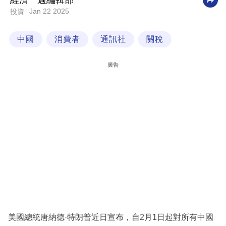
經濟一週編輯部
Jan 22 2025
投資
科
技
中國
消費者
通訊社
關稅
職
場
廣告
生
活
時
事
專
欄
訂
閱
專
美國總統唐納德·特朗普近日宣布，自2月1日起對所有中國
區