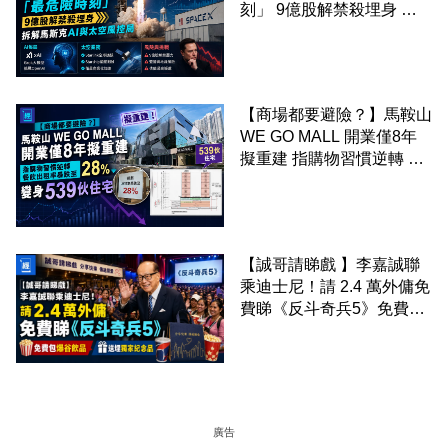
刻」 9億股解禁殺埋身 拆
解馬斯克AI與太空風控局
【商場都要避險？】馬鞍山
WE GO MALL 開業僅8年
擬重建 指購物習慣逆轉 餐
飲出租率暴跌至 28% 變身
539伙住宅
【誠哥請睇戲 】李嘉誠聯
乘迪士尼！請 2.4 萬外傭免
費睇《反斗奇兵5》免費包
爆谷飲品 送埋獨家紀念品
廣告