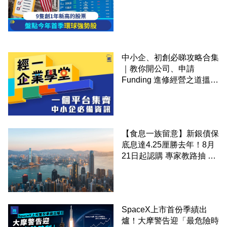
中小企、初創必睇攻略合集
｜教你開公司、申請
Funding 進修經營之道搵大
錢！
【食息一族留意】新銀債保
底息達4.25厘勝去年！8月
21日起認購 專家教路抽 20
至 30 手 鎖定三年高息
SpaceX上市首份季績出
爐！大摩警告迎「最危險時