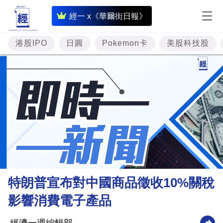
即
經一 x《華爾街日報》
時
財
港股IPO
日圓
Pokemon卡
美股科技股
經
專
題
投
資
樓
市
理
特朗普宣布對中國商品徵收10%關稅
財
影響消費電子產品
商
業