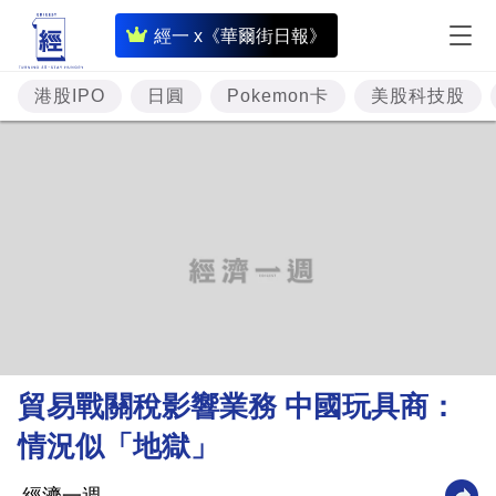
即
經一 x《華爾街日報》
時
財
港股IPO
日圓
Pokemon卡
美股科技股
經
專
題
投
資
樓
市
理
貿易戰關稅影響業務 中國玩具商：
財
情況似「地獄」
商
業