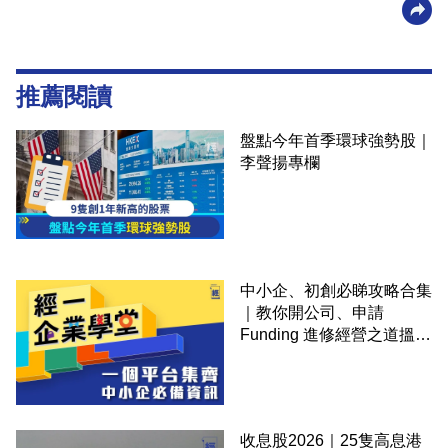
推薦閱讀
盤點今年首季環球強勢股｜
李聲揚專欄
中小企、初創必睇攻略合集
｜教你開公司、申請
Funding 進修經營之道搵大
錢！
收息股2026｜25隻高息港