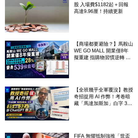
股 入場費$1182起＋回報
高達9.96厘！持續更新
【商場都要避險？】馬鞍山
WE GO MALL 開業僅8年
擬重建 指購物習慣逆轉 餐
飲出租率暴跌至 28% 變身
539伙住宅
【全班幾乎全軍覆沒】教授
奇招捉用 AI 作弊！考卷暗
藏「馬達加斯加」白字 35
學生 32 人抄 ChatGPT 斷
正
FIFA 無懼抵制強推「世盃