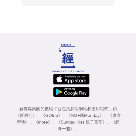
新傳媒集團的數碼平台包括多個網站和應用程式，如
《新假期》
、
《GOtrip》
、
《NM+新Monday》
、
《東方
新地》
、
《more》
、
《Sunday Kiss 親子童萌》
、
《經
濟一週》
。