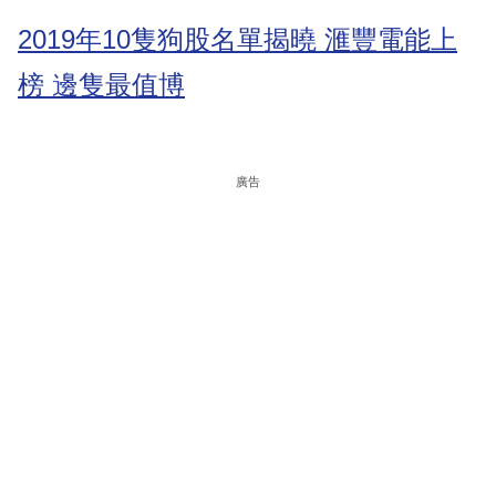
2019年10隻狗股名單揭曉 滙豐電能上
榜 邊隻最值博
廣告