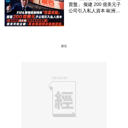
賣盤」 擬建 200 億美元子
公司引入私人資本 歐洲足
協 55 國威脅杯葛所有賽事
恩芬天奴企硬：黃金機遇釋
放商業價值
廣告