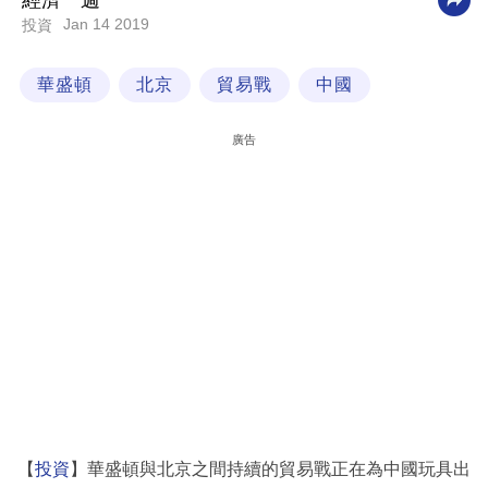
經濟一週
Jan 14 2019
投資
科
技
華盛頓
北京
貿易戰
中國
職
場
廣告
生
活
時
事
專
欄
訂
閱
專
【
投資
】華盛頓與北京之間持續的貿易戰正在為中國玩具出
區