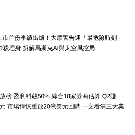
eX上市首份季績出爐！大摩警告迎「最危險時刻」
禁殺埋身 拆解馬斯克AI與太空風控局
放榜 盈利料飆50% 綜合18家券商估算 Q2賺
億美元 市場憧憬重啟20億美元回購 一文看清三大業