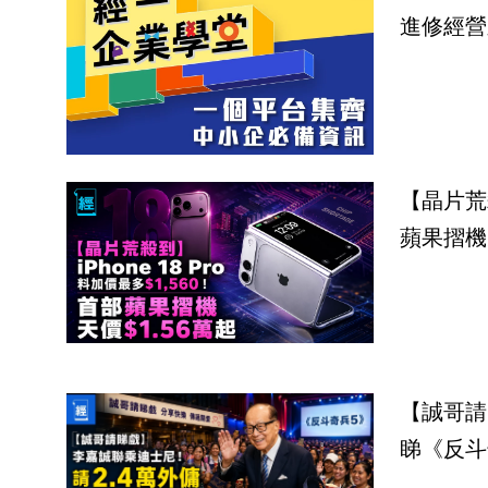
進修經營
【晶片荒殺
蘋果摺機
【誠哥請
睇《反斗