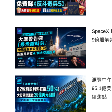
Spac
9億股解
滙豐中午
95.1
績焦點