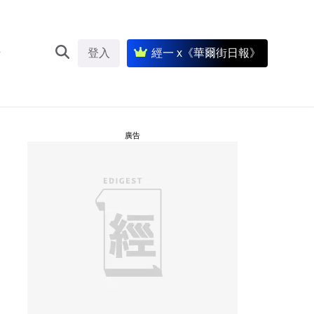
登入
經一 x《華爾街日報》
廣告