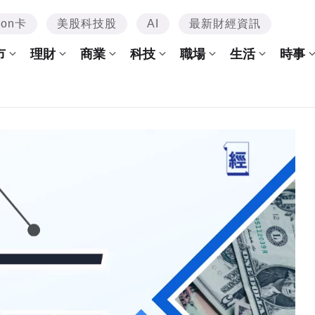
mon卡
美股科技股
AI
最新財經資訊
市
理財
商業
科技
職場
生活
時事