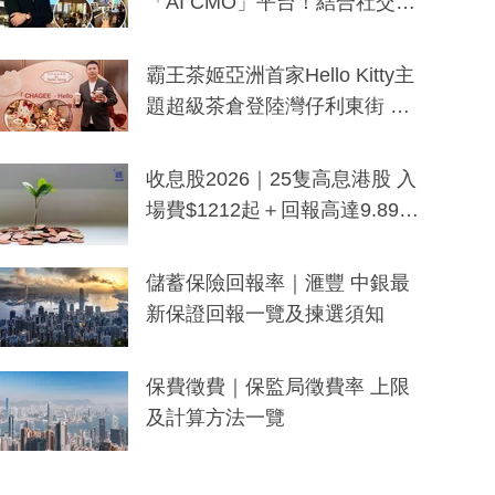
「AI CMO」平台！結合社交聆
聽與廣東話大模型 助中小企數
分鐘生成「貼地」宣傳短片
霸王茶姬亞洲首家Hello Kitty主
題超級茶倉登陸灣仔利東街 推
出首創「伯爵紅茶色」Hello Kitt
y及香港限定特調系列
收息股2026｜25隻高息港股 入
場費$1212起＋回報高達9.89
厘！持續更新
儲蓄保險回報率｜滙豐 中銀最
新保證回報一覽及揀選須知
保費徵費｜保監局徵費率 上限
及計算方法一覽