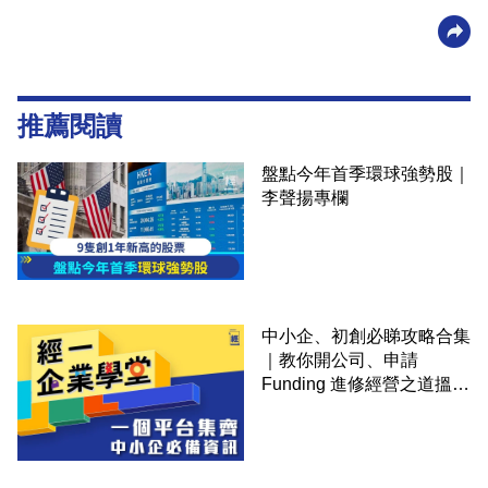
推薦閱讀
盤點今年首季環球強勢股｜
李聲揚專欄
中小企、初創必睇攻略合集
｜教你開公司、申請
Funding 進修經營之道搵大
錢！