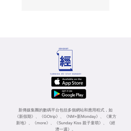
新傳媒集團的數碼平台包括多個網站和應用程式，如
《新假期》
、
《GOtrip》
、
《NM+新Monday》
、
《東方
新地》
、
《more》
、
《Sunday Kiss 親子童萌》
、
《經
濟一週》
。