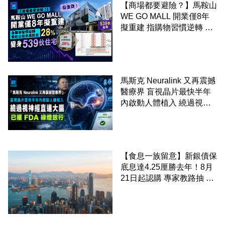
【商場都要避險？】馬鞍山
WE GO MALL 開業僅8年
擬重建 指購物習慣逆轉 餐
飲出租率暴跌至 28% 變身
539伙住宅
馬斯克 Neuralink 又再震撼
醫療界 盲視晶片最快半年
內啟動人體植入 繞過視神
經直連大腦 已獲 FDA 綠燈
放行
【食息一族留意】新銀債保
底息達4.25厘勝去年！8月
21日起認購 專家教路抽 20
至 30 手 鎖定三年高息