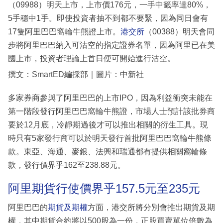
（09988）明天上市，上市價176元，一手中籤率達80%，
5手穩中1手。即使投資者抽不到都不要緊，因為同日會有
17隻阿里巴巴窩輪牛熊證上市。
港交所
（00388）明天會同
步將阿里巴巴納入可沽空的指定證券名單，因為阿里已在美
國上市，投資者理論上首日便可開始進行沽空。
撰文：SmartED編採部｜圖片：中新社
多家券商參與了阿里巴巴的上市IPO，因為利益衝突未能在
第一階段發行阿里巴巴窩輪牛熊證，市場人士預計該批券商
要於12月底，冷靜期過後才可以推出相關的衍生工具。現
時只有5家發行商可以於明天發行首批阿里巴巴窩輪牛熊條
款。東亞、海通、麥銀、法興和瑞通都有提供相關窩輪條
款，發行價界乎162至238.88元。
阿里期貨行使價界乎157.5元至235元
阿里巴巴的
期貨及期權
方面，港交所將分別會推出期貨及期
權，其中期貨合約將以500股為一份，正股買賣單位倍數為