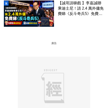
【誠哥請睇戲 】李嘉誠聯
乘迪士尼！請 2.4 萬外傭免
費睇《反斗奇兵5》免費包
爆谷飲品 送埋獨家紀念品
廣告