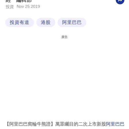
經一編輯部
Nov 25 2019
投資
科
技
投資有道
港股
阿里巴巴
職
場
廣告
生
活
時
事
專
欄
訂
閱
專
【阿里巴巴窩輪牛熊證】萬眾矚目的二次上市新股
阿里巴巴
區