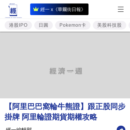
即
經一 x《華爾街日報》
時
財
港股IPO
日圓
Pokemon卡
美股科技股
經
專
題
投
資
樓
市
理
【阿里巴巴窩輪牛熊證】跟正股同步
財
掛牌 阿里輪證期貨期權攻略
商
業