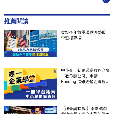
推薦閱讀
盤點今年首季環球強勢股｜
李聲揚專欄
中小企、初創必睇攻略合集
｜教你開公司、申請
Funding 進修經營之道搵大
錢！
【誠哥請睇戲 】李嘉誠聯