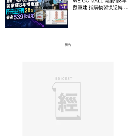
WE GO MALL 開業僅8年
擬重建 指購物習慣逆轉 餐
飲出租率暴跌至 28% 變身
539伙住宅
廣告