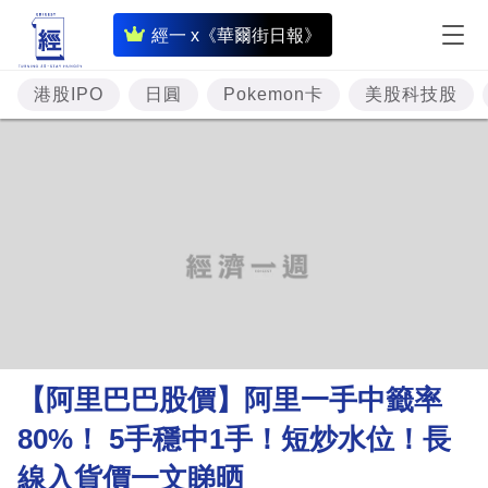
即
經一 x《華爾街日報》
時
財
港股IPO
日圓
Pokemon卡
美股科技股
經
專
題
投
資
樓
市
理
【阿里巴巴股價】阿里一手中籤率
財
80%！ 5手穩中1手！短炒水位！長
商
線入貨價一文睇晒
業