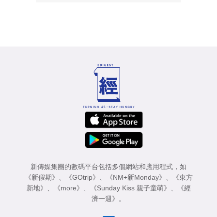
新傳媒集團的數碼平台包括多個網站和應用程式，如
《新假期》
、
《GOtrip》
、
《NM+新Monday》
、
《東方
新地》
、
《more》
、
《Sunday Kiss 親子童萌》
、
《經
濟一週》
。