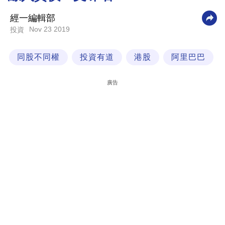
科
經一編輯部
技
Nov 23 2019
投資
職
同股不同權
投資有道
港股
阿里巴巴
場
生
廣告
活
時
事
專
欄
訂
閱
專
區