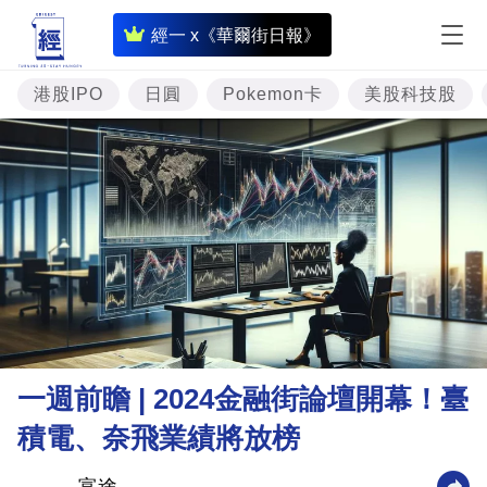
即
經一 x《華爾街日報》
時
財
港股IPO
日圓
Pokemon卡
美股科技股
經
專
題
投
資
樓
市
理
一週前瞻 | 2024金融街論壇開幕！臺
財
積電、奈飛業績將放榜
商
業