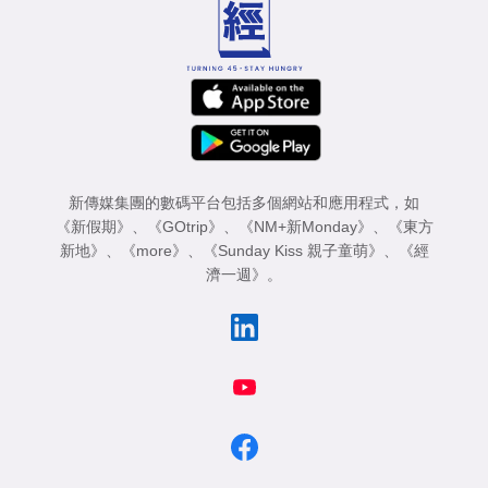
新傳媒集團的數碼平台包括多個網站和應用程式，如
《新假期》
、
《GOtrip》
、
《NM+新Monday》
、
《東方
新地》
、
《more》
、
《Sunday Kiss 親子童萌》
、
《經
濟一週》
。