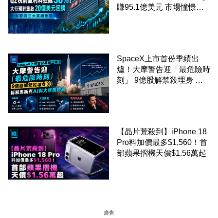
賺95.1億美元 市場憧憬重
啟20億美元回購 一文看清
三大業績焦點
SpaceX上市首份季績出
爐！大摩警告迎「最危險時
刻」 9億股解禁殺埋身 拆
解馬斯克AI與太空風控局
【晶片荒殺到】iPhone 18
Pro料加價最多$1,560！首
部蘋果摺機天價$1.56萬起
廣告