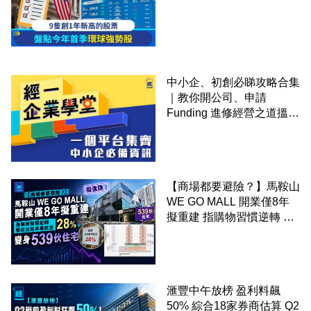
中小企、初創必睇攻略合集
｜教你開公司、申請
Funding 進修經營之道搵大
錢！
【商場都要避險？】馬鞍山
WE GO MALL 開業僅8年
擬重建 指購物習慣逆轉 餐
飲出租率暴跌至 28% 變身
539伙住宅
滙豐中午放榜 盈利料飆
50% 綜合18家券商估算 Q2