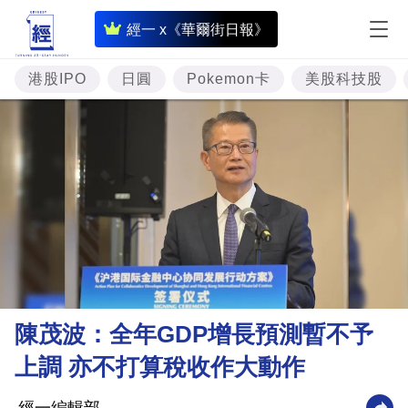
即
經一 x《華爾街日報》
時
財
港股IPO
日圓
Pokemon卡
美股科技股
經
專
題
投
資
樓
市
理
陳茂波：全年GDP增長預測暫不予
財
上調 亦不打算稅收作大動作
商
業