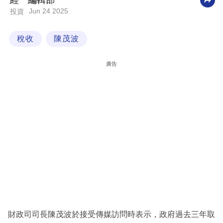
經一編輯部
Jun 24 2025
投資
科
技
稅收
陳茂波
職
場
廣告
生
活
時
事
專
欄
訂
閱
專
財政司司長陳茂波於接受傳媒訪問時表示，政府過去三年取
區