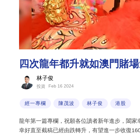
四次龍年都升就如澳門賭場
林子俊
Feb 16 2024
投資
經一專欄
陳茂波
林子俊
港股
龍年第一篇專欄，祝願各位讀者新年進步，闔家
幸好直至截稿已經由跌轉升，有望進一步收復160