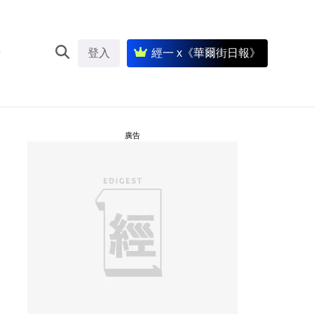
登入
經一 x《華爾街日報》
廣告