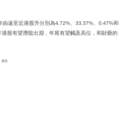
至近港股升分別為4.72%、33.37%、0.47%和
龍年港股有望潛龍出淵，年尾有望觸及高位，和財爺的
廣告