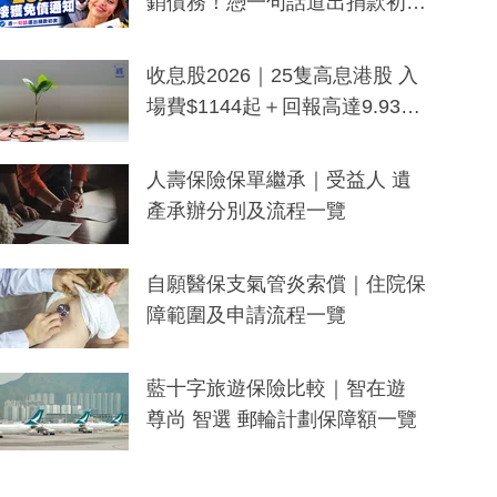
銷債務！憑一句話道出捐款初
衷：加州26萬人接獲免債通知、
一度被誤當詐騙手段
收息股2026｜25隻高息港股 入
場費$1144起＋回報高達9.93
厘！持續更新
人壽保險保單繼承｜受益人 遺
產承辦分別及流程一覽
自願醫保支氣管炎索償｜住院保
障範圍及申請流程一覽
藍十字旅遊保險比較｜智在遊
尊尚 智選 郵輪計劃保障額一覽