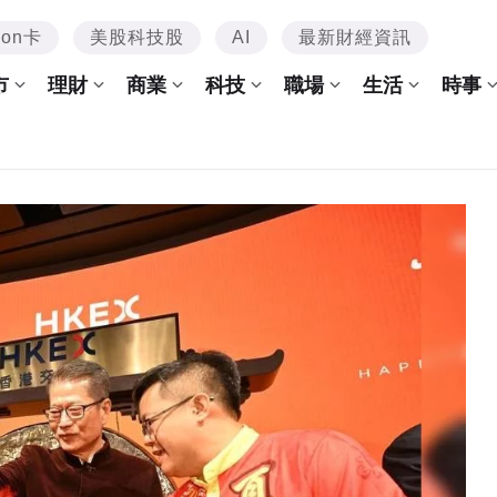
mon卡
美股科技股
AI
最新財經資訊
市
理財
商業
科技
職場
生活
時事