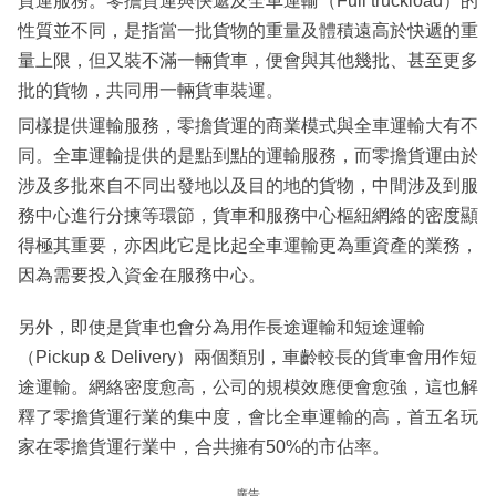
貨運服務。零擔貨運與快遞及全車運輸（Full truckload）的
性質並不同，是指當一批貨物的重量及體積遠高於快遞的重
量上限，但又裝不滿一輛貨車，便會與其他幾批、甚至更多
批的貨物，共同用一輛貨車裝運。
同樣提供運輸服務，零擔貨運的商業模式與全車運輸大有不
同。全車運輸提供的是點到點的運輸服務，而零擔貨運由於
涉及多批來自不同出發地以及目的地的貨物，中間涉及到服
務中心進行分揀等環節，貨車和服務中心樞紐網絡的密度顯
得極其重要，亦因此它是比起全車運輸更為重資產的業務，
因為需要投入資金在服務中心。
另外，即使是貨車也會分為用作長途運輸和短途運輸
（Pickup & Delivery）兩個類別，車齡較長的貨車會用作短
途運輸。網絡密度愈高，公司的規模效應便會愈強，這也解
釋了零擔貨運行業的集中度，會比全車運輸的高，首五名玩
家在零擔貨運行業中，合共擁有50%的市佔率。
廣告