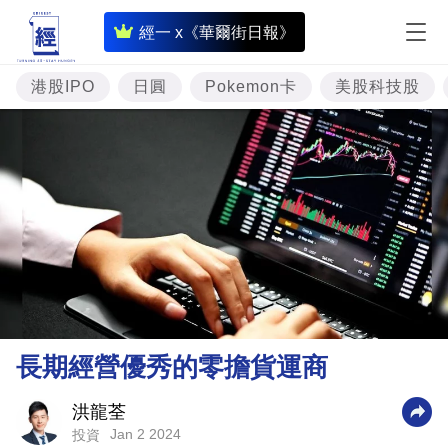
即
經一 x《華爾街日報》
時
財
港股IPO
日圓
Pokemon卡
美股科技股
經
專
題
投
資
樓
市
理
長期經營優秀的零擔貨運商
財
商
洪龍荃
Jan 2 2024
投資
業