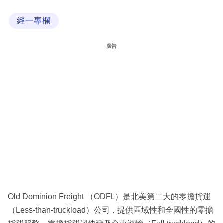
科
經一專欄
技
職
廣告
場
生
活
時
事
專
欄
訂
閱
Old Dominion Freight （ODFL）是北美第二大的零擔貨運
專
（Less-than-truckload）公司，提供區域性和全國性的零擔
區