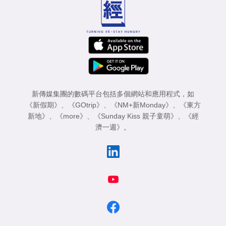
新傳媒集團的數碼平台包括多個網站和應用程式，如
《新假期》
、
《GOtrip》
、
《NM+新Monday》
、
《東方
新地》
、
《more》
、
《Sunday Kiss 親子童萌》
、
《經
濟一週》
。