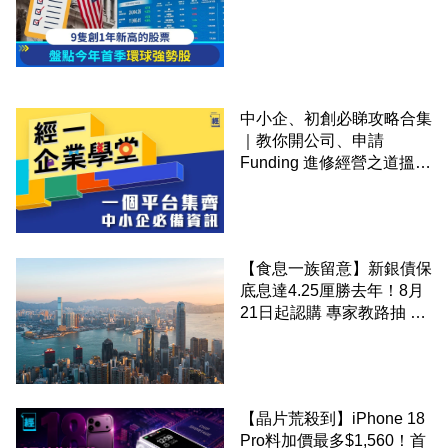
中小企、初創必睇攻略合集
｜教你開公司、申請
Funding 進修經營之道搵大
錢！
【食息一族留意】新銀債保
底息達4.25厘勝去年！8月
21日起認購 專家教路抽 20
至 30 手 鎖定三年高息
【晶片荒殺到】iPhone 18
Pro料加價最多$1,560！首