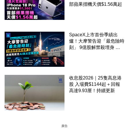
部蘋果摺機天價$1.56萬起
SpaceX上市首份季績出
爐！大摩警告迎「最危險時
刻」 9億股解禁殺埋身 拆
解馬斯克AI與太空風控局
收息股2026｜25隻高息港
股 入場費$1144起＋回報
高達9.93厘！持續更新
廣告