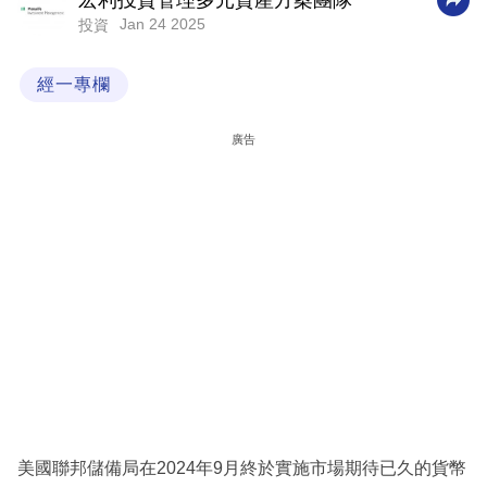
宏利投資管理多元資產方案團隊
Jan 24 2025
投資
科
技
經一專欄
職
場
廣告
生
活
時
事
專
欄
訂
閱
專
美國聯邦儲備局在2024年9月終於實施市場期待已久的貨幣
區