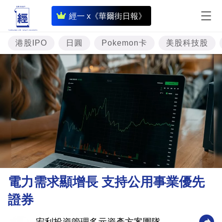
即
經一 x《華爾街日報》
時
財
港股IPO
日圓
Pokemon卡
美股科技股
經
專
題
投
資
樓
市
理
電力需求顯增長 支持公用事業優先
財
證券
商
業