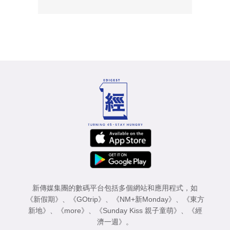
新傳媒集團的數碼平台包括多個網站和應用程式，如
《新假期》
、
《GOtrip》
、
《NM+新Monday》
、
《東方
新地》
、
《more》
、
《Sunday Kiss 親子童萌》
、
《經
濟一週》
。