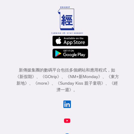
新傳媒集團的數碼平台包括多個網站和應用程式，如
《新假期》
、
《GOtrip》
、
《NM+新Monday》
、
《東方
新地》
、
《more》
、
《Sunday Kiss 親子童萌》
、
《經
濟一週》
。