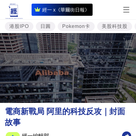
即
經一 x《華爾街日報》
時
財
港股IPO
日圓
Pokemon卡
美股科技股
經
專
題
投
資
樓
市
理
電商新戰局 阿里的科技反攻｜封面
財
故事
商
業