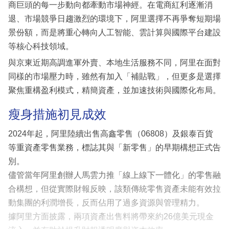
商巨頭的每一步動向都牽動市場神經。在電商紅利逐漸消
退、市場競爭日趨激烈的環境下，阿里選擇不再爭奪短期場
景份額，而是將重心轉向人工智能、雲計算與國際平台建設
等核心科技領域。
與京東近期高調進軍外賣、本地生活服務不同，阿里在面對
同樣的市場壓力時，雖然有加入「補貼戰」，但更多是選擇
聚焦重構盈利模式，精簡資產，並加速技術與國際化布局。
瘦身措施初見成效
2024年起，阿里陸續出售高鑫零售（06808）及銀泰百貨
等重資產零售業務，標誌其與「新零售」的早期構想正式告
別。
儘管當年阿里創辦人馬雲力推「線上線下一體化」的零售融
合構想，但從實際財報反映，該類傳統零售資產未能有效拉
動集團的利潤增長，反而佔用了過多資源與管理精力。
據阿里方面披露，兩項資產出售料將帶來約26億美元現金