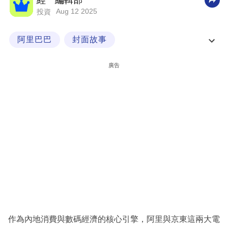
經一編輯部
Aug 12 2025
投資
科
技
阿里巴巴
封面故事
職
京東逆襲 中國科技股的三國時代
場
廣告
生
活
時
事
專
欄
訂
閱
專
作為內地消費與數碼經濟的核心引擎，阿里與京東這兩大電
區