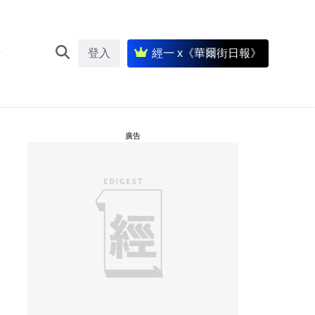
登入
經一 x《華爾街日報》
廣告