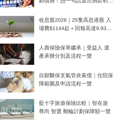
銷債務！憑一句話道出捐款初
衷：加州26萬人接獲免債通知、
一度被誤當詐騙手段
收息股2026｜25隻高息港股 入
場費$1144起＋回報高達9.93
厘！持續更新
人壽保險保單繼承｜受益人 遺
產承辦分別及流程一覽
自願醫保支氣管炎索償｜住院保
障範圍及申請流程一覽
藍十字旅遊保險比較｜智在遊
尊尚 智選 郵輪計劃保障額一覽