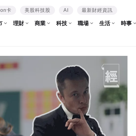
mon卡
美股科技股
AI
最新財經資訊
市
理財
商業
科技
職場
生活
時事