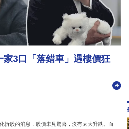
｜一家3口「落錯車」遇樓價狂
早已消化拆股的消息，股價未見驚喜，沒有太大升跌。而