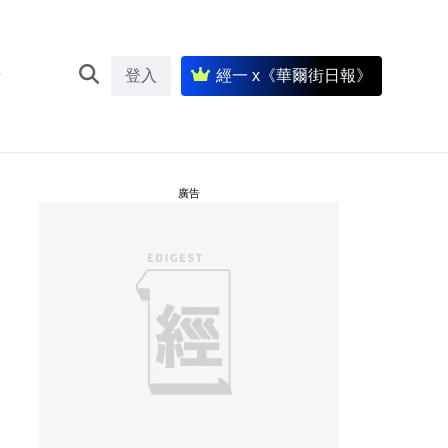
登入
經一 x《華爾街日報》
廣告