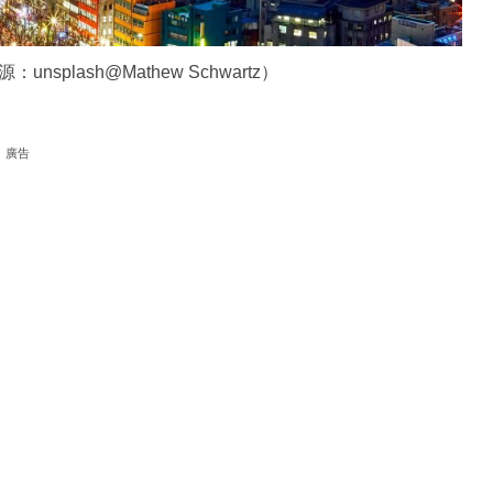
lash@Mathew Schwartz）
廣告