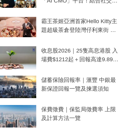
「AI CMO」平台！結合社交聆
聽與廣東話大模型 助中小企數
分鐘生成「貼地」宣傳短片
霸王茶姬亞洲首家Hello Kitty主
題超級茶倉登陸灣仔利東街 推
出首創「伯爵紅茶色」Hello Kitt
y及香港限定特調系列
收息股2026｜25隻高息港股 入
場費$1212起＋回報高達9.89
厘！持續更新
儲蓄保險回報率｜滙豐 中銀最
新保證回報一覽及揀選須知
保費徵費｜保監局徵費率 上限
及計算方法一覽